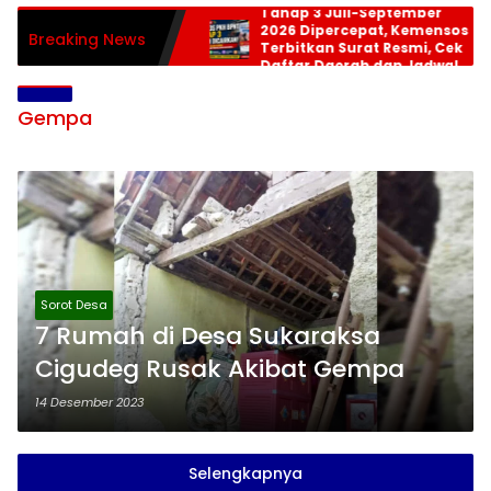
Tahap 3 Juli-September
2026 Dipercepat, Kemensos
Breaking News
Terbitkan Surat Resmi, Cek
Daftar Daerah dan Jadwal
Pencairan
Gempa
Sorot Desa
7 Rumah di Desa Sukaraksa
Cigudeg Rusak Akibat Gempa
14 Desember 2023
Selengkapnya