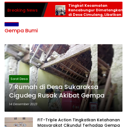
Persiapan HUT RI ke-81
Tingkat Kecamatan
Breaking News
Rancabungur Dimatangkan
di Desa Cimulang, Libatkan
Seluruh Elemen Masyarakat
Gempa Bumi
Sorot Desa
7 Rumah di Desa Sukaraksa
Cigudeg Rusak Akibat Gempa
14 Desember 2023
FIT-Triple Action Tingkatkan Ketahanan
Masyarakat Cikundul Terhadap Gempa