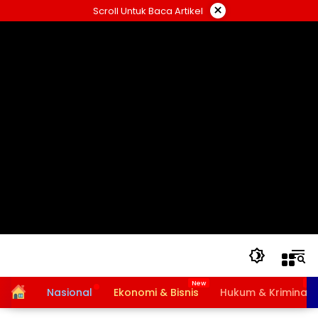
Langsung
×
Scroll Untuk Baca Artikel
ke
konten
Home
Nasional
Ekonomi & Bisnis
Hukum & Kriminal