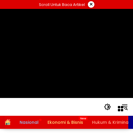
Langsung
×
Scroll Untuk Baca Artikel
ke
konten
Home
Nasional
Ekonomi & Bisnis
Hukum & Kriminal