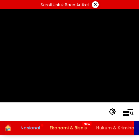
Langsung
×
Scroll Untuk Baca Artikel
ke
konten
Home
Nasional
Ekonomi & Bisnis
Hukum & Kriminal
Bansos PKH dan BPNT