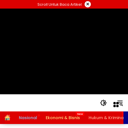
Langsung
×
Scroll Untuk Baca Artikel
ke
konten
Home
Nasional
Ekonomi & Bisnis
Hukum & Kriminal
Bansos PKH dan BPNT