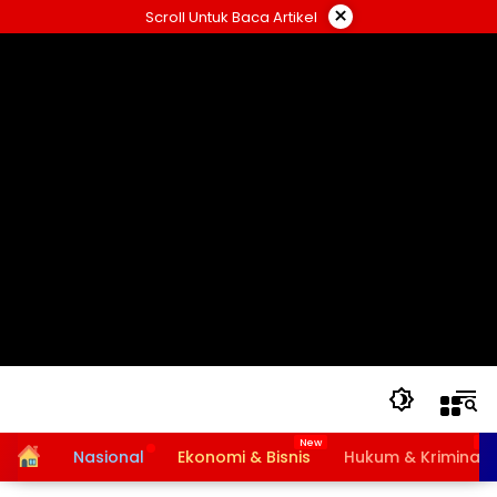
Langsung
×
Scroll Untuk Baca Artikel
ke
konten
Home
Nasional
Ekonomi & Bisnis
Hukum & Kriminal
Bansos PKH dan BPNT