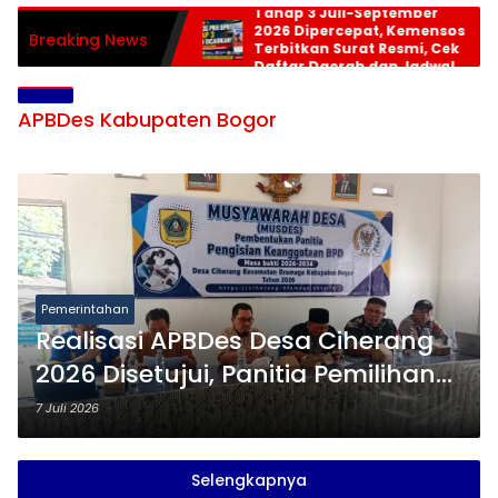
Tahap 3 Juli-September
2026 Dipercepat, Kemensos
Breaking News
Terbitkan Surat Resmi, Cek
Daftar Daerah dan Jadwal
Pencairan
APBDes Kabupaten Bogor
Pemerintahan
Realisasi APBDes Desa Ciherang
2026 Disetujui, Panitia Pemilihan
BPD Resmi Dibentuk
7 Juli 2026
Selengkapnya