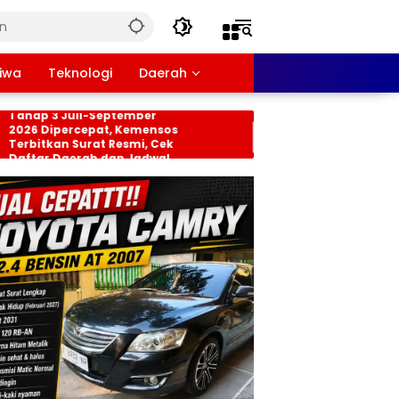
tiwa
Teknologi
Daerah
nsos PKH dan BPNT
Persiapan HUT RI ke-8
hap 3 Juli-September
Tingkat Kecamatan
26 Dipercepat, Kemensos
Rancabungur Dimat
bitkan Surat Resmi, Cek
di Desa Cimulang, Li
ftar Daerah dan Jadwal
Seluruh Elemen Masy
ncairan