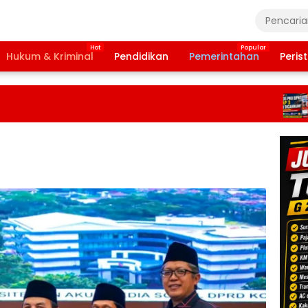
Hukum & Kriminal
Pendidikan
Pemerintahan
Peris
Ba
Ta
20
Ter
Da
Pe