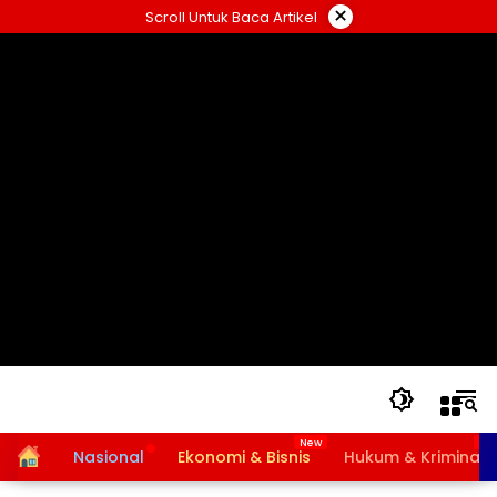
Langsung
×
Scroll Untuk Baca Artikel
ke
konten
Home
Nasional
Ekonomi & Bisnis
Hukum & Kriminal