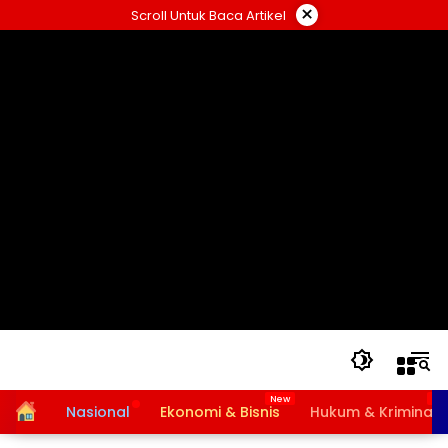
Langsung
×
Scroll Untuk Baca Artikel
ke
konten
Home
Nasional
Ekonomi & Bisnis
Hukum & Kriminal
Bansos PKH dan BPNT