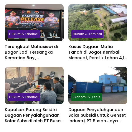
Pelimpahan Tersangka
dalam Tiga Bulan
Jadi Sorotan
Hukum & Kriminal
Hukum & Kriminal
Terungkap! Mahasiswi di
Kasus Dugaan Mafia
Bogor Jadi Tersangka
Tanah di Bogor Kembali
Kematian Bayi,
Mencuat, Pemilik Lahan 4,1
Sembunyikan Kehamilan
Hektare Minta
hingga Simpan Jasad di
Perlindungan Hukum
Lemari
Hukum & Kriminal
Ekonomi & Bisnis
Kapolsek Parung Selidiki
Dugaan Penyalahgunaan
Dugaan Penyalahgunaan
Solar Subsidi untuk Genset
Solar Subsidi oleh PT Busan
Industri, PT Busan Jaya
Jaya Sukses
Sukses Akui Pembelian 60