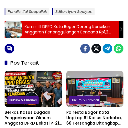
Penulis: Iful Saepulloh
Editor: Iyan Sopiyan
Komisi III DPRD Kota Bogor Dorong Kenaikan
Anggaran Penanggulangan Bencana Rp1,2
Miliar
Pos Terkait
Hukum & Kriminal
Hukum & Kriminal
Berkas Kasus Dugaan
Polresta Bogor Kota
Penganiayaan Oknum
Ungkap 61 Kasus Narkoba,
Anggota DPRD Bekasi P-21,
68 Tersangka Ditangkap