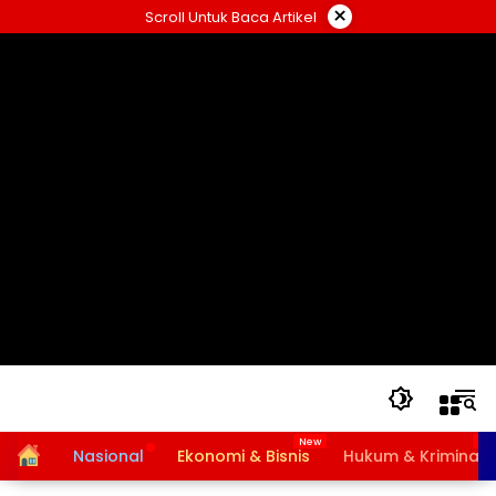
Langsung
×
Scroll Untuk Baca Artikel
ke
konten
Home
Nasional
Ekonomi & Bisnis
Hukum & Kriminal