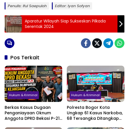
Penulis: Iful Saepuloh
Editor: Iyan Sofyan
Aparatur Wilayah Siap Sukseskan Pilkada
Serentak 2024
Pos Terkait
Hukum & Kriminal
Hukum & Kriminal
Berkas Kasus Dugaan
Polresta Bogor Kota
Penganiayaan Oknum
Ungkap 61 Kasus Narkoba,
Anggota DPRD Bekasi P-21,
68 Tersangka Ditangkap
Pelimpahan Tersangka
dalam Tiga Bulan