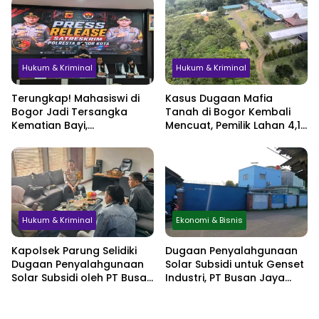
Jadi Sorotan
Hukum & Kriminal
Hukum & Kriminal
Terungkap! Mahasiswi di
Kasus Dugaan Mafia
Bogor Jadi Tersangka
Tanah di Bogor Kembali
Kematian Bayi,
Mencuat, Pemilik Lahan 4,1
Sembunyikan Kehamilan
Hektare Minta
hingga Simpan Jasad di
Perlindungan Hukum
Lemari
Hukum & Kriminal
Ekonomi & Bisnis
Kapolsek Parung Selidiki
Dugaan Penyalahgunaan
Dugaan Penyalahgunaan
Solar Subsidi untuk Genset
Solar Subsidi oleh PT Busan
Industri, PT Busan Jaya
Jaya Sukses
Sukses Akui Pembelian 60
Liter BBM