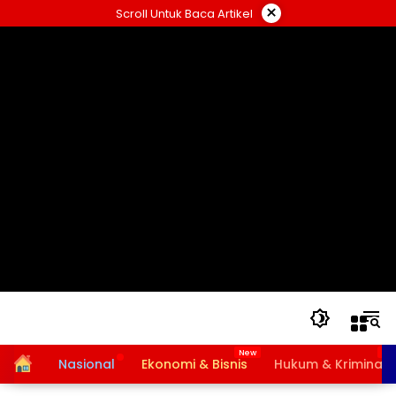
Langsung
×
Scroll Untuk Baca Artikel
ke
konten
Home
Nasional
Ekonomi & Bisnis
Hukum & Kriminal