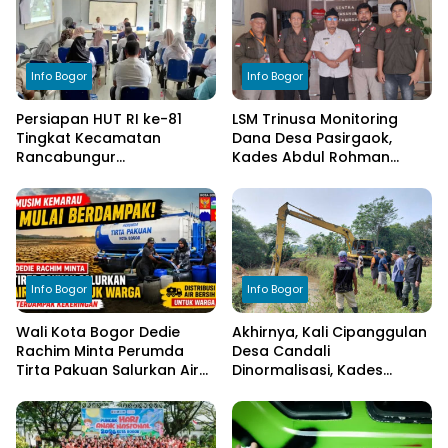
Info Bogor
Info Bogor
Persiapan HUT RI ke-81
LSM Trinusa Monitoring
Tingkat Kecamatan
Dana Desa Pasirgaok,
Rancabungur
Kades Abdul Rohman
Dimatangkan di Desa
Tegaskan Komitmen
Cimulang, Libatkan Seluruh
Transparansi Pengelolaan
Elemen Masyarakat
Anggaran
Info Bogor
Info Bogor
Wali Kota Bogor Dedie
Akhirnya, Kali Cipanggulan
Rachim Minta Perumda
Desa Candali
Tirta Pakuan Salurkan Air
Dinormalisasi, Kades
Bersih bagi Warga
Ucapkan Terima Kasih
Terdampak Kekeringan
kepada Bupati Bogor