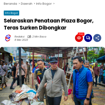
Beranda
Daerah
Info Bogor
Info Bogor
Selaraskan Penataan Plaza Bogor,
Teras Surken Dibongkar
1590
Redaksi
2 Min Baca
8 Mei 2023