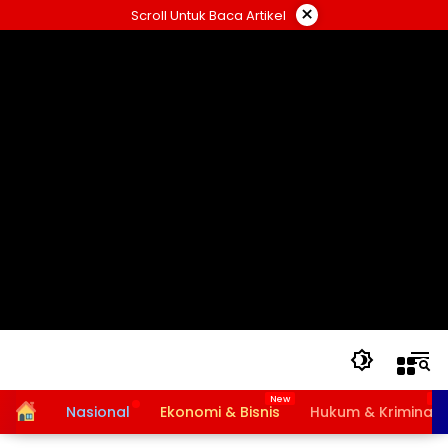
Langsung
×
Scroll Untuk Baca Artikel
ke
konten
Home
Nasional
Ekonomi & Bisnis
Hukum & Kriminal