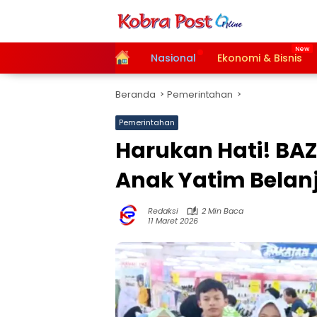
Langsung
ke
konten
Home
Nasional
Ekonomi & Bisnis
Beranda
Pemerintahan
Pemerintahan
Harukan Hati! BAZ
Anak Yatim Belan
Redaksi
2 Min Baca
11 Maret 2026