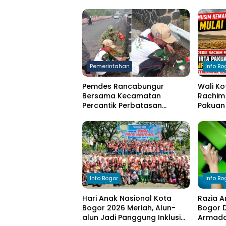
Pemerintahan
Info Bo
Pemdes Rancabungur
Wali Ko
Bersama Kecamatan
Rachim 
Percantik Perbatasan
Pakuan 
Ciampea, Cat Pagar Merah
bagi W
Putih Sambut HUT RI ke-81
Kekeri
Info Bogor
Info Bo
Hari Anak Nasional Kota
Razia A
Bogor 2026 Meriah, Alun-
Bogor D
alun Jadi Panggung Inklusi
Armada 