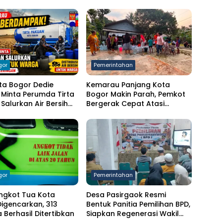
gor
Pemerintahan
ta Bogor Dedie
Kemarau Panjang Kota
Minta Perumda Tirta
Bogor Makin Parah, Pemkot
Salurkan Air Bersih
Bergerak Cepat Atasi
arga Terdampak
Kekeringan
ngan
gor
Pemerintahan
ngkot Tua Kota
Desa Pasirgaok Resmi
igencarkan, 313
Bentuk Panitia Pemilihan BPD,
Berhasil Ditertibkan
Siapkan Regenerasi Wakil