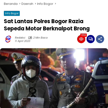
Beranda
Daerah
Info Bogor
Info Bogor
Sat Lantas Polres Bogor Razia
Sepeda Motor Berknalpot Brong
1556
Redaksi
2 Min Baca
11 April 2023