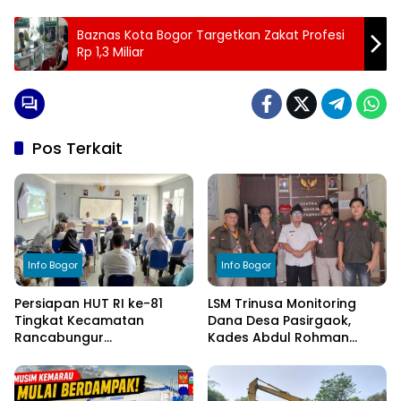
Baznas Kota Bogor Targetkan Zakat Profesi
Rp 1,3 Miliar
Pos Terkait
Info Bogor
Info Bogor
Persiapan HUT RI ke-81
LSM Trinusa Monitoring
Tingkat Kecamatan
Dana Desa Pasirgaok,
Rancabungur
Kades Abdul Rohman
Dimatangkan di Desa
Tegaskan Komitmen
Cimulang, Libatkan Seluruh
Transparansi Pengelolaan
Elemen Masyarakat
Anggaran