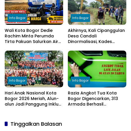
Info Bogor
Info Bogor
Wali Kota Bogor Dedie
Akhirnya, Kali Cipanggulan
Rachim Minta Perumda
Desa Candali
Tirta Pakuan Salurkan Air
Dinormalisasi, Kades
Bersih bagi Warga
Ucapkan Terima Kasih
Terdampak Kekeringan
kepada Bupati Bogor
Info Bogor
Info Bogor
Hari Anak Nasional Kota
Razia Angkot Tua Kota
Bogor 2026 Meriah, Alun-
Bogor Digencarkan, 313
alun Jadi Panggung Inklusi
Armada Berhasil
Anak
Ditertibkan
Tinggalkan Balasan