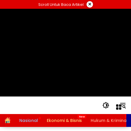
Langsung
×
Scroll Untuk Baca Artikel
ke
konten
Home
Nasional
Ekonomi & Bisnis
Hukum & Kriminal