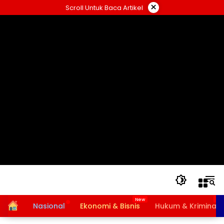
Langsung
×
Scroll Untuk Baca Artikel
ke
konten
Home
Nasional
Ekonomi & Bisnis
Hukum & Kriminal