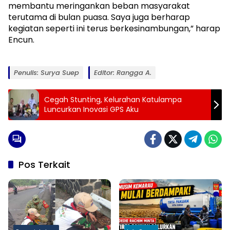
membantu meringankan beban masyarakat
terutama di bulan puasa. Saya juga berharap
kegiatan seperti ini terus berkesinambungan,” harap
Encun.
Penulis: Surya Suep
Editor: Rangga A.
Cegah Stunting, Kelurahan Katulampa
Luncurkan Inovasi GPS Aku
Pos Terkait