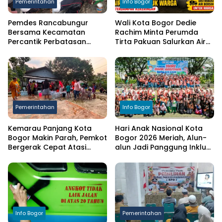
Pemerintahan
Info Bogor
Pemdes Rancabungur
Wali Kota Bogor Dedie
Bersama Kecamatan
Rachim Minta Perumda
Percantik Perbatasan
Tirta Pakuan Salurkan Air
Ciampea, Cat Pagar Merah
Bersih bagi Warga
Putih Sambut HUT RI ke-81
Terdampak Kekeringan
Pemerintahan
Info Bogor
Kemarau Panjang Kota
Hari Anak Nasional Kota
Bogor Makin Parah, Pemkot
Bogor 2026 Meriah, Alun-
Bergerak Cepat Atasi
alun Jadi Panggung Inklusi
Kekeringan
Anak
Info Bogor
Pemerintahan