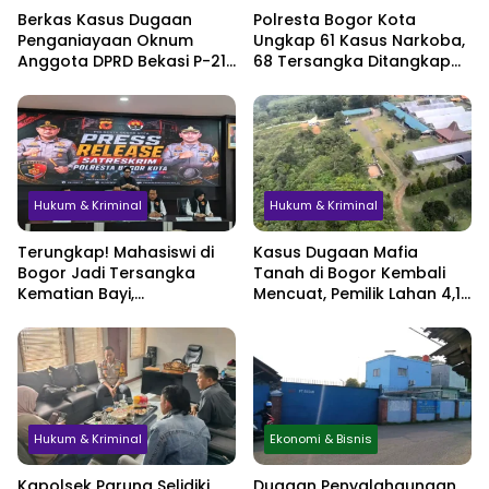
Berkas Kasus Dugaan
Polresta Bogor Kota
Penganiayaan Oknum
Ungkap 61 Kasus Narkoba,
Anggota DPRD Bekasi P-21,
68 Tersangka Ditangkap
Pelimpahan Tersangka
dalam Tiga Bulan
Jadi Sorotan
Hukum & Kriminal
Hukum & Kriminal
Terungkap! Mahasiswi di
Kasus Dugaan Mafia
Bogor Jadi Tersangka
Tanah di Bogor Kembali
Kematian Bayi,
Mencuat, Pemilik Lahan 4,1
Sembunyikan Kehamilan
Hektare Minta
hingga Simpan Jasad di
Perlindungan Hukum
Lemari
Hukum & Kriminal
Ekonomi & Bisnis
Kapolsek Parung Selidiki
Dugaan Penyalahgunaan