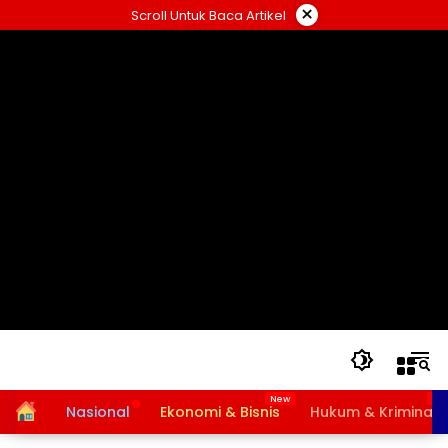
Langsung
×
Scroll Untuk Baca Artikel
ke
konten
Home
Nasional
Ekonomi & Bisnis
Hukum & Kriminal