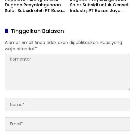
Dugaan Penyalahgunaan
Solar Subsidi untuk Genset
Solar Subsidi oleh PT Busan
Industri, PT Busan Jaya
Jaya Sukses
Sukses Akui Pembelian 60
Liter BBM
Tinggalkan Balasan
Alamat email Anda tidak akan dipublikasikan.
Ruas yang
wajib ditandai
*