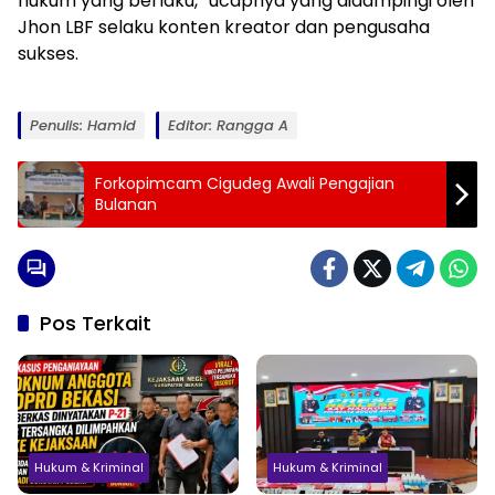
hukum yang berlaku,” ucapnya yang didampingi oleh
Jhon LBF selaku konten kreator dan pengusaha
sukses.
Penulis: Hamid
Editor: Rangga A
Forkopimcam Cigudeg Awali Pengajian
Bulanan
Pos Terkait
Hukum & Kriminal
Hukum & Kriminal