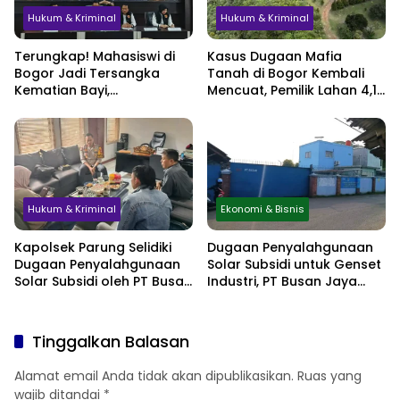
Hukum & Kriminal
Hukum & Kriminal
Terungkap! Mahasiswi di
Kasus Dugaan Mafia
Bogor Jadi Tersangka
Tanah di Bogor Kembali
Kematian Bayi,
Mencuat, Pemilik Lahan 4,1
Sembunyikan Kehamilan
Hektare Minta
hingga Simpan Jasad di
Perlindungan Hukum
Lemari
Hukum & Kriminal
Ekonomi & Bisnis
Kapolsek Parung Selidiki
Dugaan Penyalahgunaan
Dugaan Penyalahgunaan
Solar Subsidi untuk Genset
Solar Subsidi oleh PT Busan
Industri, PT Busan Jaya
Jaya Sukses
Sukses Akui Pembelian 60
Liter BBM
Tinggalkan Balasan
Alamat email Anda tidak akan dipublikasikan.
Ruas yang
wajib ditandai
*