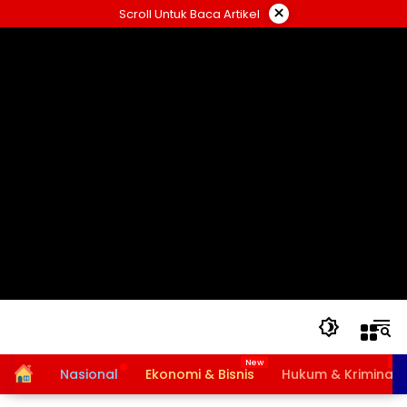
Langsung
×
Scroll Untuk Baca Artikel
ke
konten
Home
Nasional
Ekonomi & Bisnis
Hukum & Kriminal