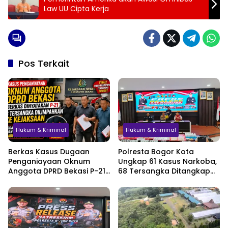
Law UU Cipta Kerja
Pos Terkait
Hukum & Kriminal
Hukum & Kriminal
Berkas Kasus Dugaan
Polresta Bogor Kota
Penganiayaan Oknum
Ungkap 61 Kasus Narkoba,
Anggota DPRD Bekasi P-21,
68 Tersangka Ditangkap
Pelimpahan Tersangka
dalam Tiga Bulan
Jadi Sorotan