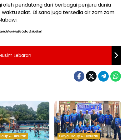
ungi oleh pendatang dari berbagai penjuru dunia
 waktu salat. Di sana juga tersedia air zam zam
 Nabawi.
Keindahan Masjid Quba di Madinah
 Musim Lebaran
idup & Hiburan
Gaya Hidup & Hiburan