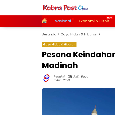
Langsung
ke
konten
Home
Nasional
Ekonomi & Bisnis
Beranda
Gaya Hidup & Hiburan
Gaya Hidup & Hiburan
Pesona Keindahan
Madinah
Redaksi
3 Min Baca
9 April 2023