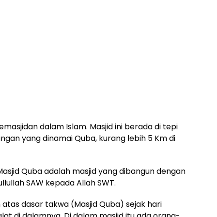
kemasjidan dalam Islam. Masjid ini berada di tepi
gan yang dinamai Quba, kurang lebih 5 Km di
asjid Quba adalah masjid yang dibangun dengan
llullah SAW kepada Allah SWT.
 atas dasar takwa (Masjid Quba) sejak hari
at di dalamnya. Di dalam masjid itu ada orang-