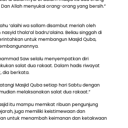
. Dan Allah menyukai orang-orang yang bersih.”
lahu ‘alaihi wa sallam disambut meriah oleh
syid thala’al badru’alaina. Beliau singgah di
rintahkan untuk membangun Masjid Quba,
 pembangunannya.
uhammad Saw selalu menyempatkan diri
ukan salat dua rakaat. Dalam hadis riwayat
 dia berkata.
angi Masjid Quba setiap hari Sabtu dengan
mudian melaksanakan salat dua rakaat.”
masjid itu mampu memikat ribuan pengunjung
 sejarah, juga memiliki keistimewaan dan
alan untuk menambah keimanan dan ketakwaan