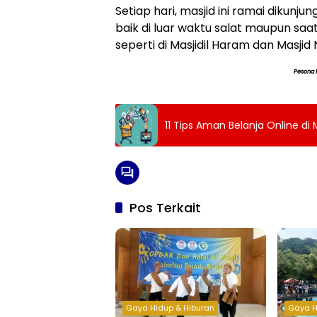
Setiap hari, masjid ini ramai dikunj
baik di luar waktu salat maupun saat
seperti di Masjidil Haram dan Masjid
Pesona 
11 Tips Aman Belanja Online di
Pos Terkait
Gaya Hidup & Hiburan
Gaya H