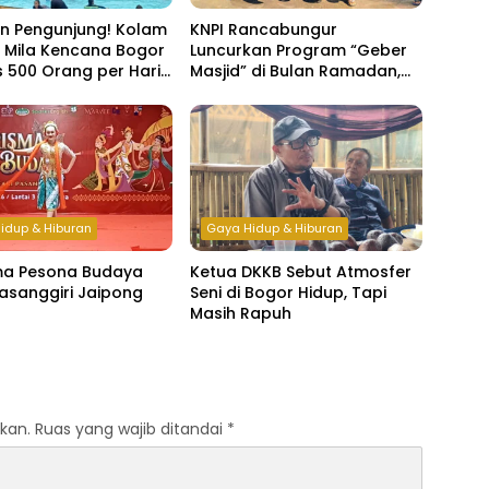
an Pengunjung! Kolam
KNPI Rancabungur
 Mila Kencana Bogor
Luncurkan Program “Geber
 500 Orang per Hari
Masjid” di Bulan Ramadan,
r Lebaran
Bangun Kepedulian dan
Kebersamaan Pemuda
idup & Hiburan
Gaya Hidup & Hiburan
ma Pesona Budaya
Ketua DKKB Sebut Atmosfer
asanggiri Jaipong
Seni di Bogor Hidup, Tapi
Masih Rapuh
kan.
Ruas yang wajib ditandai
*