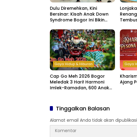
Dulu Diremehkan, Kini
Lonjak
Bersinar: Kisah Anak Down
Renang
Syndrome Bogor Ini Bikin
Tembus
Haru
di Libu
Gaya Hidup & Hiburan
Gaya H
Cap Go Meh 2026 Bogor
Kharis
Meledak 3 Hari! Harmoni
Ajang P
Imlek-Ramadan, 600 Anak
Yatim & Difabel Ikut Bukber
Tinggalkan Balasan
Alamat email Anda tidak akan dipublikasi