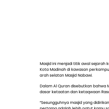
Masjid ini menjadi titik awal sejarah 
Kota Madinah di kawasan perkampun
arah selatan Masjid Nabawi.
Dalam Al Quran disebutkan bahwa M
dasar ketaatan dan ketaqwaan Rasu
“Sesungguhnya masjid yang didirikan
pertama adalah lebih patut kamu sal