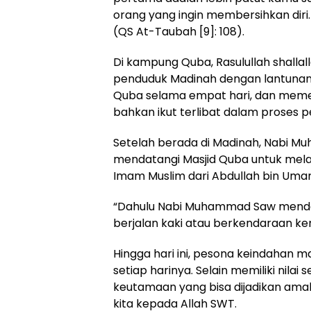
orang yang ingin membersihkan diri
(QS At-Taubah [9]: 108).
Di kampung Quba, Rasulullah shallal
penduduk Madinah dengan lantunan na
Quba selama empat hari, dan meme
bahkan ikut terlibat dalam proses
Setelah berada di Madinah, Nabi M
mendatangi Masjid Quba untuk melak
Imam Muslim dari Abdullah bin Umar,
“Dahulu Nabi Muhammad Saw mendat
berjalan kaki atau berkendaraan ke
Hingga hari ini, pesona keindahan 
setiap harinya. Selain memiliki nilai
keutamaan yang bisa dijadikan am
kita kepada Allah SWT.