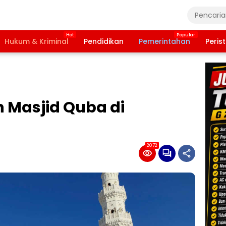
Hukum & Kriminal
Pendidikan
Pemerintahan
Peris
 Masjid Quba di
2072