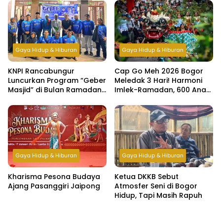
Lebaran
Gaya Hidup & Hiburan
Gaya Hidup & Hiburan
KNPI Rancabungur
Cap Go Meh 2026 Bogor
Luncurkan Program “Geber
Meledak 3 Hari! Harmoni
Masjid” di Bulan Ramadan,
Imlek-Ramadan, 600 Anak
Bangun Kepedulian dan
Yatim & Difabel Ikut Bukber
Kebersamaan Pemuda
Gaya Hidup & Hiburan
Gaya Hidup & Hiburan
Kharisma Pesona Budaya
Ketua DKKB Sebut
Ajang Pasanggiri Jaipong
Atmosfer Seni di Bogor
Hidup, Tapi Masih Rapuh