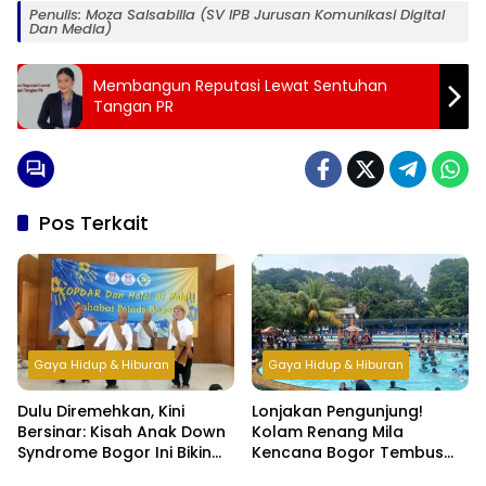
Penulis: Moza Salsabilla (SV IPB Jurusan Komunikasi Digital
Dan Media)
Membangun Reputasi Lewat Sentuhan
Tangan PR
Pos Terkait
Gaya Hidup & Hiburan
Gaya Hidup & Hiburan
Dulu Diremehkan, Kini
Lonjakan Pengunjung!
Bersinar: Kisah Anak Down
Kolam Renang Mila
Syndrome Bogor Ini Bikin
Kencana Bogor Tembus
Haru
500 Orang per Hari di Libur