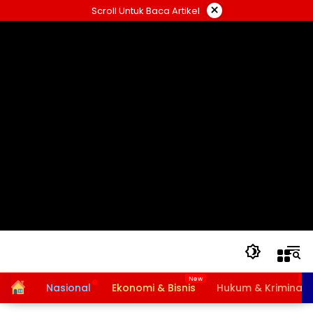
Langsung
×
Scroll Untuk Baca Artikel
ke
konten
Home
Nasional
Ekonomi & Bisnis
Hukum & Kriminal