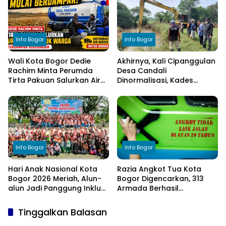
Elemen Masyarakat
Anggaran
Info Bogor
Info Bogor
Wali Kota Bogor Dedie
Akhirnya, Kali Cipanggulan
Rachim Minta Perumda
Desa Candali
Tirta Pakuan Salurkan Air
Dinormalisasi, Kades
Bersih bagi Warga
Ucapkan Terima Kasih
Terdampak Kekeringan
kepada Bupati Bogor
Info Bogor
Info Bogor
Hari Anak Nasional Kota
Razia Angkot Tua Kota
Bogor 2026 Meriah, Alun-
Bogor Digencarkan, 313
alun Jadi Panggung Inklusi
Armada Berhasil
Anak
Ditertibkan
Tinggalkan Balasan