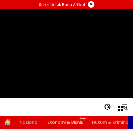
Langsung
×
Scroll Untuk Baca Artikel
ke
konten
Home
Nasional
Ekonomi & Bisnis
Hukum & Kriminal