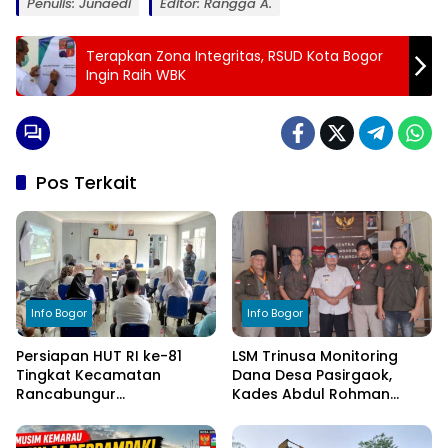
Penulis: Junaedi
Editor: Rangga A.
Terapkan Zona Integritas, RSUD Kota Bogor
Ingin Raih WBK
Pos Terkait
Info Bogor
Info Bogor
Persiapan HUT RI ke-81
LSM Trinusa Monitoring
Tingkat Kecamatan
Dana Desa Pasirgaok,
Rancabungur
Kades Abdul Rohman
Dimatangkan di Desa
Tegaskan Komitmen
Cimulang, Libatkan Seluruh
Transparansi Pengelolaan