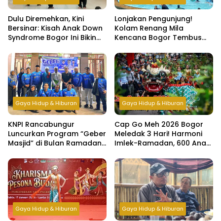
Dulu Diremehkan, Kini
Lonjakan Pengunjung!
Bersinar: Kisah Anak Down
Kolam Renang Mila
Syndrome Bogor Ini Bikin
Kencana Bogor Tembus
Haru
500 Orang per Hari di Libur
Lebaran
Gaya Hidup & Hiburan
Gaya Hidup & Hiburan
KNPI Rancabungur
Cap Go Meh 2026 Bogor
Luncurkan Program “Geber
Meledak 3 Hari! Harmoni
Masjid” di Bulan Ramadan,
Imlek-Ramadan, 600 Anak
Bangun Kepedulian dan
Yatim & Difabel Ikut Bukber
Kebersamaan Pemuda
Gaya Hidup & Hiburan
Gaya Hidup & Hiburan