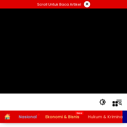
Langsung
×
Scroll Untuk Baca Artikel
ke
konten
Home
Nasional
Ekonomi & Bisnis
Hukum & Kriminal