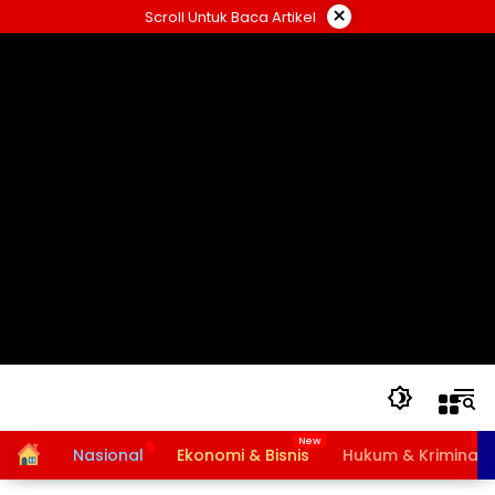
Langsung
×
Scroll Untuk Baca Artikel
ke
konten
Home
Nasional
Ekonomi & Bisnis
Hukum & Kriminal