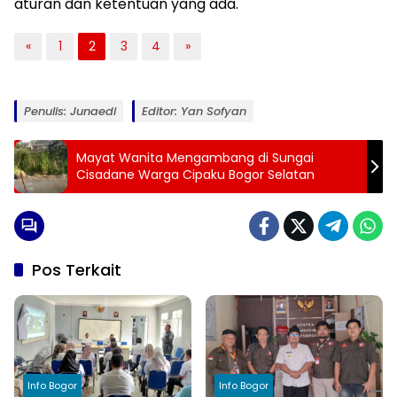
aturan dan ketentuan yang ada.
«
1
2
3
4
»
Penulis: Junaedi
Editor: Yan Sofyan
Mayat Wanita Mengambang di Sungai
Cisadane Warga Cipaku Bogor Selatan
Pos Terkait
Info Bogor
Info Bogor