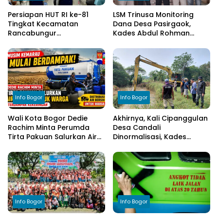
Persiapan HUT RI ke-81
LSM Trinusa Monitoring
Tingkat Kecamatan
Dana Desa Pasirgaok,
Rancabungur
Kades Abdul Rohman
Dimatangkan di Desa
Tegaskan Komitmen
Cimulang, Libatkan Seluruh
Transparansi Pengelolaan
Elemen Masyarakat
Anggaran
Info Bogor
Info Bogor
Wali Kota Bogor Dedie
Akhirnya, Kali Cipanggulan
Rachim Minta Perumda
Desa Candali
Tirta Pakuan Salurkan Air
Dinormalisasi, Kades
Bersih bagi Warga
Ucapkan Terima Kasih
Terdampak Kekeringan
kepada Bupati Bogor
Info Bogor
Info Bogor