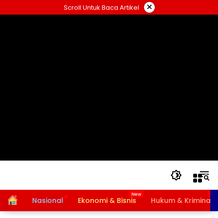
Langsung
×
Scroll Untuk Baca Artikel
ke
konten
Home
Nasional
Ekonomi & Bisnis
Hukum & Kriminal