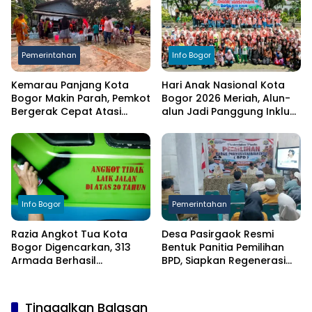
Pemerintahan
Info Bogor
Kemarau Panjang Kota
Hari Anak Nasional Kota
Bogor Makin Parah, Pemkot
Bogor 2026 Meriah, Alun-
Bergerak Cepat Atasi
alun Jadi Panggung Inklusi
Kekeringan
Anak
Info Bogor
Pemerintahan
Razia Angkot Tua Kota
Desa Pasirgaok Resmi
Bogor Digencarkan, 313
Bentuk Panitia Pemilihan
Armada Berhasil
BPD, Siapkan Regenerasi
Ditertibkan
Wakil Masyarakat untuk
Masa Jabatan 8 Tahun
Tinggalkan Balasan