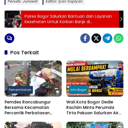
Penulis: Junaedi
Editor: Iyan Sopiyan
Polres Bogor Salurkan Bantuan dan Layanan
Kesehatan Untuk Korban Banjir di
Rancabungur
Pos Terkait
Pemerintahan
Info Bogor
Pemdes Rancabungur
Wali Kota Bogor Dedie
Bersama Kecamatan
Rachim Minta Perumda
Percantik Perbatasan
Tirta Pakuan Salurkan Air
Ciampea, Cat Pagar Merah
Bersih bagi Warga
Putih Sambut HUT RI ke-81
Terdampak Kekeringan