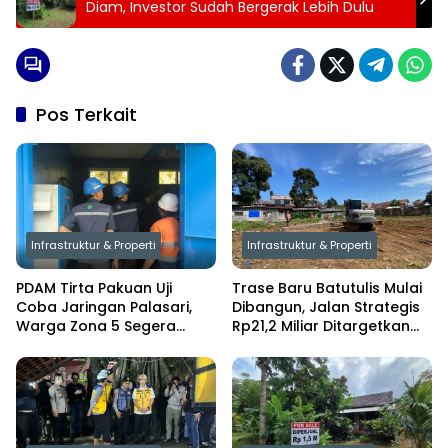
Diam, Investor Sudah Bergerak Lebih Dulu
Pos Terkait
Infrastruktur & Properti
Infrastruktur & Properti
PDAM Tirta Pakuan Uji
Trase Baru Batutulis Mulai
Coba Jaringan Palasari,
Dibangun, Jalan Strategis
Warga Zona 5 Segera
Rp21,2 Miliar Ditargetkan
Nikmati Air Mengalir 24
Rampung Oktober 2026
Jam