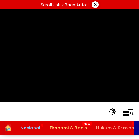
Langsung
×
Scroll Untuk Baca Artikel
ke
konten
Home
Nasional
Ekonomi & Bisnis
Hukum & Kriminal