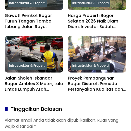
Infrastruktur & Properti
Infrastruktur & Properti
Gawat! Pemkot Bogor
Harga Properti Bogor
Turun Tangan Tambal
Selatan 2026 Naik Diam-
Lubang Jalan Raya
Diam, Investor Sudah
Pajajaran, Dedie Rachim
Bergerak Lebih Dulu
Ambil Langkah Berani
Infrastruktur & Properti
Infrastruktur & Properti
Jalan Sholeh Iskandar
Proyek Pembangunan
Bogor Ambles 3 Meter, Lalu
Bogor Disorot, Pemuda
Lintas Lumpuh Arah
Pertanyakan Kualitas dan
Yasmin–Kemang
Transparansi
Tinggalkan Balasan
Alamat email Anda tidak akan dipublikasikan.
Ruas yang
wajib ditandai
*