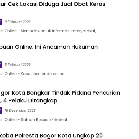
r Cek Lokasi Diduga Jual Obat Keras
l
9 Februari 2026
st Online – Menindaklanjuti informasi masyarakat,…
puan Online, Ini Ancaman Hukuman
l
5 Februari 2026
st Online – Kasus penipuan online…
ogor Kota Bongkar Tindak Pidana Pencurian
, 4 Pelaku Ditangkap
l
15 Desember 2025
st Online – Satuan Reserse Kriminal…
koba Polresta Bogor Kota Ungkap 20