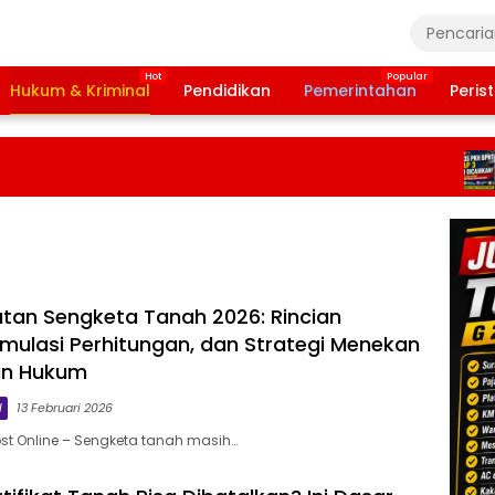
Hukum & Kriminal
Pendidikan
Pemerintahan
Peris
Ban
Tah
202
Ter
Daf
Pen
tan Sengketa Tanah 2026: Rincian
imulasi Perhitungan, dan Strategi Menekan
an Hukum
l
13 Februari 2026
st Online – Sengketa tanah masih…