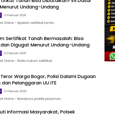
ifikat Tanah Bisa Dibatalkan? Ini Dasar
Menurut Undang-Undang
l
13 Februari 2026
t Online – Apakah sertifikat tanah…
um Sertifikat Tanah Bermasalah: Bisa
n dan Digugat Menurut Undang-Undang
l
12 Februari 2026
t Online – Risiko hukum sertifikat…
al Teror Warga Bogor, Polisi Dalami Dugaan
dan Pelanggaran UU ITE
l
10 Februari 2026
st Online – Maraknya praktik pinjaman…
uti Informasi Masyarakat, Polsek