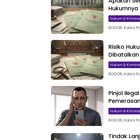
Apakah Sert
Hukumnya 
Hukum & Krimina
BOGOR, Kobra Pos
Risiko Huk
Dibatalka
Hukum & Krimina
BOGOR, Kobra Pos
Pinjol Ileg
Pemerasan 
Hukum & Krimina
BOGOR, Kobra Po
Tindak Lanj