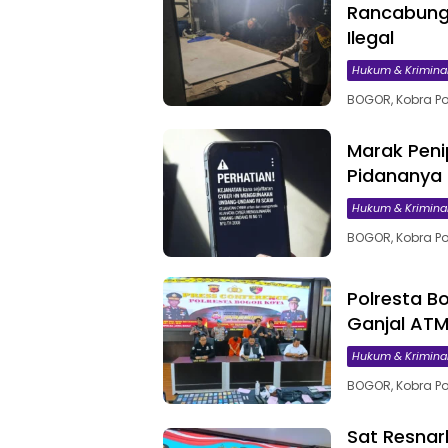
Rancabungu
Ilegal
Hukum & Krimina
BOGOR, Kobra Po
Marak Peni
Pidananya
Hukum & Krimina
BOGOR, Kobra Po
Polresta B
Ganjal ATM
Hukum & Krimina
BOGOR, Kobra Po
Sat Resnar