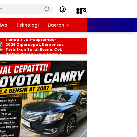
tiwa
Teknologi
Daerah
sos PKH dan BPNT
Persiapan HUT RI ke-81
ap 3 Juli-September
Tingkat Kecamatan
6 Dipercepat, Kemensos
Rancabungur Dimata
bitkan Surat Resmi, Cek
di Desa Cimulang, Lib
tar Daerah dan Jadwal
Seluruh Elemen Masya
cairan