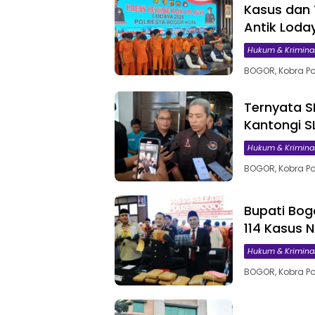
Kasus dan
Antik Loda
Hukum & Krimina
BOGOR, Kobra Po
Ternyata S
Kantongi 
Hukum & Krimina
BOGOR, Kobra Po
Bupati Bog
114 Kasus 
Hukum & Krimina
BOGOR, Kobra Po