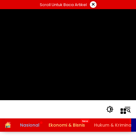
Langsung
×
Scroll Untuk Baca Artikel
ke
konten
Home
Nasional
Ekonomi & Bisnis
Hukum & Kriminal