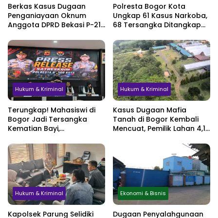
Berkas Kasus Dugaan
Polresta Bogor Kota
Penganiayaan Oknum
Ungkap 61 Kasus Narkoba,
Anggota DPRD Bekasi P-21,
68 Tersangka Ditangkap
Pelimpahan Tersangka
dalam Tiga Bulan
Jadi Sorotan
Hukum & Kriminal
Hukum & Kriminal
Terungkap! Mahasiswi di
Kasus Dugaan Mafia
Bogor Jadi Tersangka
Tanah di Bogor Kembali
Kematian Bayi,
Mencuat, Pemilik Lahan 4,1
Sembunyikan Kehamilan
Hektare Minta
hingga Simpan Jasad di
Perlindungan Hukum
Lemari
Hukum & Kriminal
Ekonomi & Bisnis
Kapolsek Parung Selidiki
Dugaan Penyalahgunaan