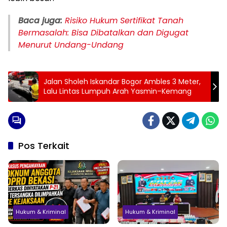
Baca juga:
Risiko Hukum Sertifikat Tanah
Bermasalah: Bisa Dibatalkan dan Digugat
Menurut Undang-Undang
Jalan Sholeh Iskandar Bogor Ambles 3 Meter,
Lalu Lintas Lumpuh Arah Yasmin–Kemang
Pos Terkait
Hukum & Kriminal
Hukum & Kriminal