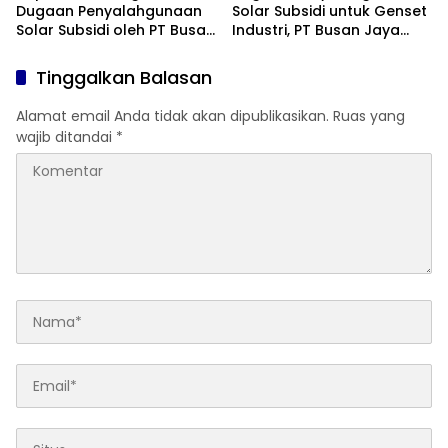
Dugaan Penyalahgunaan
Solar Subsidi untuk Genset
Solar Subsidi oleh PT Busan
Industri, PT Busan Jaya
Jaya Sukses
Sukses Akui Pembelian 60
Liter BBM
Tinggalkan Balasan
Alamat email Anda tidak akan dipublikasikan.
Ruas yang
wajib ditandai
*