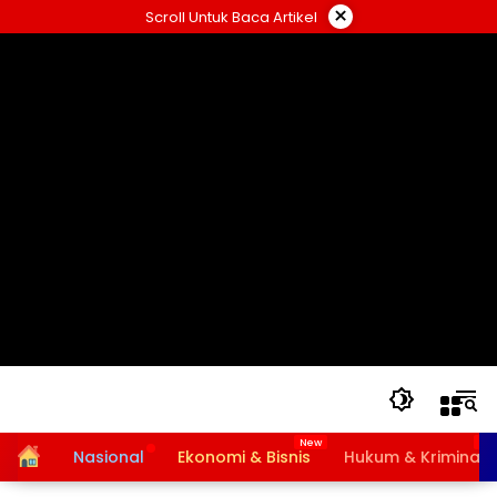
Langsung
×
Scroll Untuk Baca Artikel
ke
konten
Home
Nasional
Ekonomi & Bisnis
Hukum & Kriminal