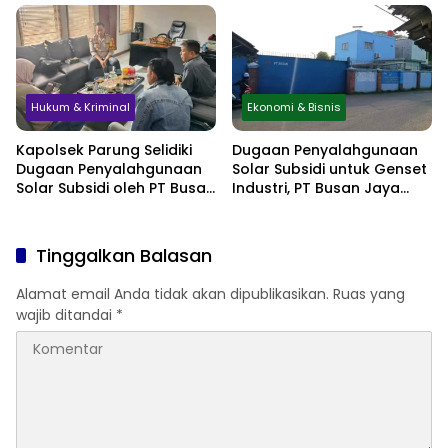
hingga Simpan Jasad di
Perlindungan Hukum
Lemari
Hukum & Kriminal
Ekonomi & Bisnis
Kapolsek Parung Selidiki
Dugaan Penyalahgunaan
Dugaan Penyalahgunaan
Solar Subsidi untuk Genset
Solar Subsidi oleh PT Busan
Industri, PT Busan Jaya
Jaya Sukses
Sukses Akui Pembelian 60
Liter BBM
Tinggalkan Balasan
Alamat email Anda tidak akan dipublikasikan.
Ruas yang
wajib ditandai
*