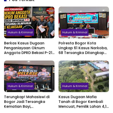
Hukum & Kriminal
Hukum & Kriminal
Berkas Kasus Dugaan
Polresta Bogor Kota
Penganiayaan Oknum
Ungkap 61 Kasus Narkoba,
Anggota DPRD Bekasi P-21,
68 Tersangka Ditangkap
Pelimpahan Tersangka
dalam Tiga Bulan
Jadi Sorotan
Hukum & Kriminal
Hukum & Kriminal
Terungkap! Mahasiswi di
Kasus Dugaan Mafia
Bogor Jadi Tersangka
Tanah di Bogor Kembali
Kematian Bayi,
Mencuat, Pemilik Lahan 4,1
Sembunyikan Kehamilan
Hektare Minta