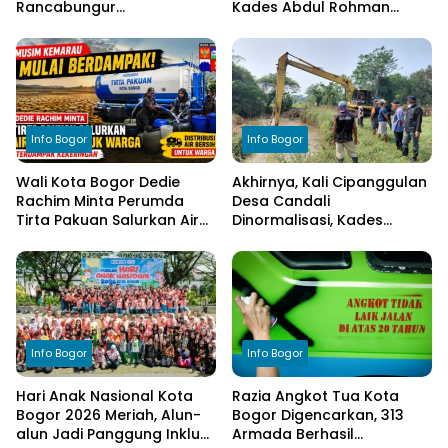
Rancabungur
Kades Abdul Rohman
Dimatangkan di Desa
Tegaskan Komitmen
Cimulang, Libatkan Seluruh
Transparansi Pengelolaan
Elemen Masyarakat
Anggaran
Info Bogor
Info Bogor
Wali Kota Bogor Dedie
Akhirnya, Kali Cipanggulan
Rachim Minta Perumda
Desa Candali
Tirta Pakuan Salurkan Air
Dinormalisasi, Kades
Bersih bagi Warga
Ucapkan Terima Kasih
Terdampak Kekeringan
kepada Bupati Bogor
Info Bogor
Info Bogor
Hari Anak Nasional Kota
Razia Angkot Tua Kota
Bogor 2026 Meriah, Alun-
Bogor Digencarkan, 313
alun Jadi Panggung Inklusi
Armada Berhasil