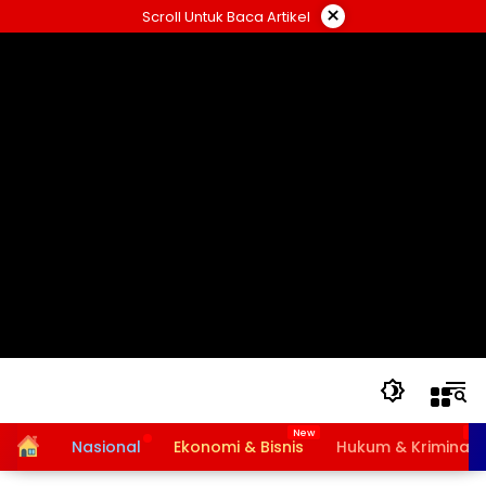
Langsung
×
Scroll Untuk Baca Artikel
ke
konten
Home
Nasional
Ekonomi & Bisnis
Hukum & Kriminal