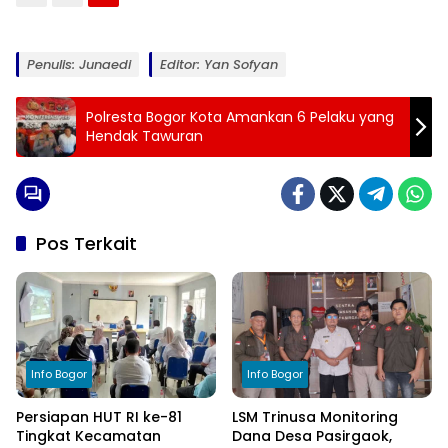
Penulis: Junaedi
Editor: Yan Sofyan
Polresta Bogor Kota Amankan 6 Pelaku yang
Hendak Tawuran
Pos Terkait
Info Bogor
Info Bogor
Persiapan HUT RI ke-81
LSM Trinusa Monitoring
Tingkat Kecamatan
Dana Desa Pasirgaok,