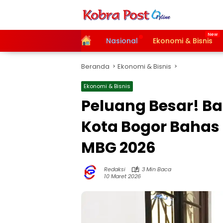
Langsung
ke
konten
Home
Nasional
Ekonomi & Bisnis
Beranda
Ekonomi & Bisnis
Ekonomi & Bisnis
Peluang Besar! Ba
Kota Bogor Baha
MBG 2026
Redaksi
3 Min Baca
10 Maret 2026