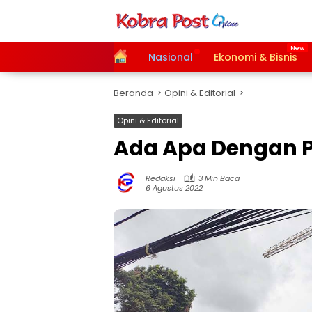
Langsung
ke
konten
Home
Nasional
Ekonomi & Bisnis
Beranda
Opini & Editorial
Opini & Editorial
Ada Apa Dengan P
Redaksi
3 Min Baca
6 Agustus 2022