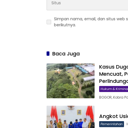
Simpan nama, email, dan situs web 
berikutnya.
Baca Juga
Kasus Duga
Mencuat, Pe
Perlindun
Hukum & Krimina
BOGOR, Kobra Po
Angkot Usi
Pemerintahan
1