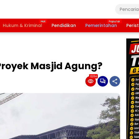
Hukum & Kriminal
Pendidikan
Pemerintahan
Peris
royek Masjid Agung?
6284