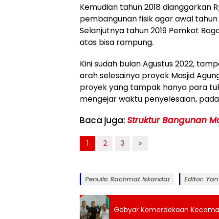
Kemudian tahun 2018 dianggarkan Rp1
pembangunan fisik agar awal tahun 2
Selanjutnya tahun 2019 Pemkot Bogo
atas bisa rampung.
Kini sudah bulan Agustus 2022, t
arah selesainya proyek Masjid Agung
proyek yang tampak hanya para tu
mengejar waktu penyelesaian, pada
Baca juga:
Struktur Bangunan Ma
1
2
3
»
Penulis: Rachmat Iskandar
Editor: Ya
Gebyar Kemerdekaan Kecama