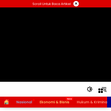
Langsung
×
Scroll Untuk Baca Artikel
ke
konten
Home
Nasional
Ekonomi & Bisnis
Hukum & Kriminal