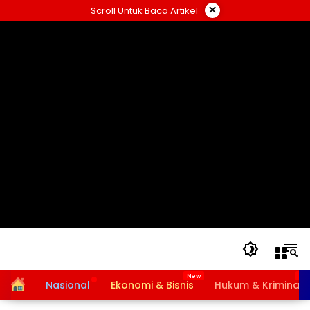
Langsung
×
Scroll Untuk Baca Artikel
ke
konten
Home
Nasional
Ekonomi & Bisnis
Hukum & Kriminal
Bansos PKH dan BPNT