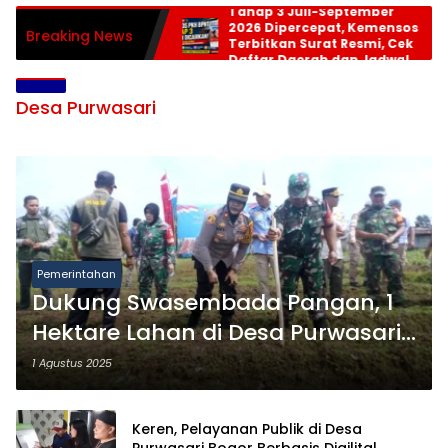
Tahap 3 Juli-September
2026 Dipercepat, Kemensos
Breaking News
Terbitkan Surat Resmi, Cek
Daftar Daerah dan Jadwal
Pencairan
Desa Purwasari
Pemerintahan
Dukung Swasembada Pangan, 1
Hektare Lahan di Desa Purwasari
di Tanam Jagung
1 Agustus 2025
Keren, Pelayanan Publik di Desa