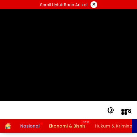
Langsung
×
Scroll Untuk Baca Artikel
ke
konten
Home
Nasional
Ekonomi & Bisnis
Hukum & Kriminal
Bansos PKH dan BPNT