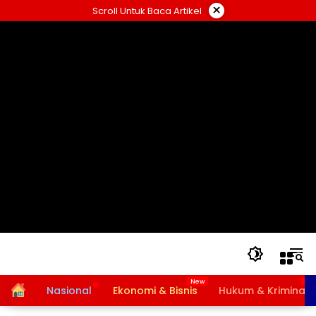
Langsung
×
Scroll Untuk Baca Artikel
ke
konten
Home
Nasional
Ekonomi & Bisnis
Hukum & Kriminal
Bansos PKH dan BPNT