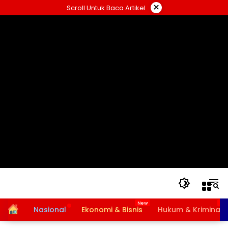
Langsung
×
Scroll Untuk Baca Artikel
ke
konten
Home
Nasional
Ekonomi & Bisnis
Hukum & Kriminal
Bansos PKH dan BPNT