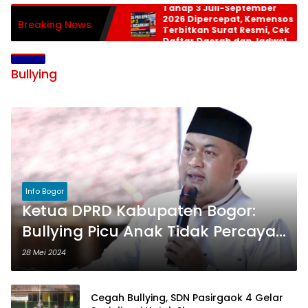
Tahap 3 Juli-September
2026 Dipercepat, Kemensos
Breaking News
Terbitkan Surat Resmi, Cek
Daftar Daerah dan Jadwal
Pencairan
Bullying
Info Bogor
Ketua DPRD Kabupaten Bogor:
Bullying Picu Anak Tidak Percaya
Diri
28 Mei 2024
Cegah Bullying, SDN Pasirgaok 4 Gelar