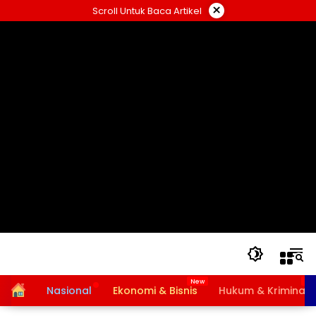
Langsung
×
Scroll Untuk Baca Artikel
ke
konten
Home
Nasional
Ekonomi & Bisnis
Hukum & Kriminal