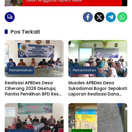
Pos Terkait
Pemerintahan
Pemerintahan
Realisasi APBDes Desa
Musdes APBDes Desa
Ciherang 2026 Disetujui,
Sukadamai Bogor Sepakati
Panitia Pemilihan BPD Resmi
Laporan Realisasi Dana
Dibentuk
Desa Semester I 2026