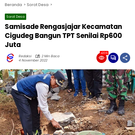
Beranda
Sorot Desa
Sorot Desa
Samisade Rengasjajar Kecamatan
Cigudeg Bangun TPT Senilai Rp600
Juta
4206
Redaksi
2 Min Baca
4 November 2022