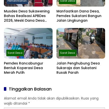
Pemerintahan
Sorot Desa
Musdes Desa Sukawening
Manfaatkan Dana Desa,
Bahas Realisasi APBDes
Pemdes Sukatani Bangun
2026, Meski Dana Desa
Jalan Lingkungan
Berkurang Infrastruktur
Tetap Dibangun
Sorot Desa
Sorot Desa
Pemdes Rancabungur
Jalan Penghubung Desa
Bentuk Koperasi Desa
Sukaraja dan Sukatani
Merah Putih
Rusak Parah
Tinggalkan Balasan
Alamat email Anda tidak akan dipublikasikan.
Ruas yang
wajib ditandai
*