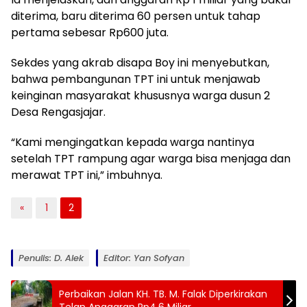
diterima, baru diterima 60 persen untuk tahap
pertama sebesar Rp600 juta.
Sekdes yang akrab disapa Boy ini menyebutkan,
bahwa pembangunan TPT ini untuk menjawab
keinginan masyarakat khususnya warga dusun 2
Desa Rengasjajar.
“Kami mengingatkan kepada warga nantinya
setelah TPT rampung agar warga bisa menjaga dan
merawat TPT ini,” imbuhnya.
«
1
2
Penulis: D. Alek
Editor: Yan Sofyan
Perbaikan Jalan KH. TB. M. Falak Diperkirakan
Telan Anggaran Rp4,6 Miliar