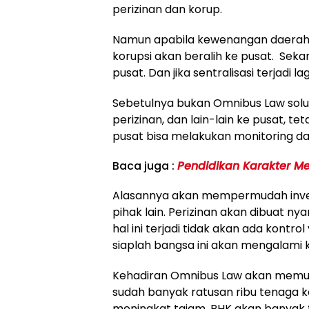
perizinan dan korup.
Namun apabila kewenangan daerah di
korupsi akan beralih ke pusat. Seka
pusat. Dan jika sentralisasi terjadi 
Sebetulnya bukan Omnibus Law solu
perizinan, dan lain-lain ke pusat, t
pusat bisa melakukan monitoring d
Baca juga :
Pendidikan Karakter M
Alasannya akan mempermudah investa
pihak lain. Perizinan akan dibuat n
hal ini terjadi tidak akan ada kontr
siaplah bangsa ini akan mengalami 
Kehadiran Omnibus Law akan memudah
sudah banyak ratusan ribu tenaga k
meningkat tajam. PHK akan banyak 