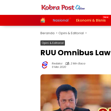
Langsung
ke
konten
Home
Nasional
Ekonomi & Bisnis
Beranda
Opini & Editorial
Opini & Editorial
RUU Omnibus Law 
Redaksi
2 Min Baca
9 Mei 2020