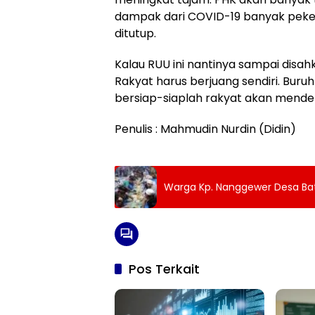
dampak dari COVID-19 banyak peke
ditutup.
Kalau RUU ini nantinya sampai disa
Rakyat harus berjuang sendiri. Buruh
bersiap-siaplah rakyat akan menderi
Penulis : Mahmudin Nurdin (Didin)
Warga Kp. Nanggewer Desa Bat
Pos Terkait