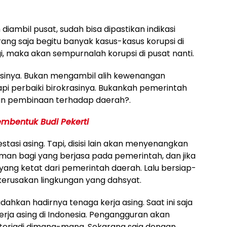
ambil pusat, sudah bisa dipastikan indikasi
rang saja begitu banyak kasus-kasus korupsi di
lagi, maka akan sempurnalah korupsi di pusat nanti.
sinya. Bukan mengambil alih kewenangan
etapi perbaiki birokrasinya. Bukankah pemerintah
an pembinaan terhadap daerah?.
embentuk Budi Pekerti
si asing. Tapi, disisi lain akan menyenangkan
yaman bagi yang berjasa pada pemerintah, dan jika
ol yang ketat dari pemerintah daerah. Lalu bersiap-
kerusakan lingkungan yang dahsyat.
kan hadirnya tenaga kerja asing. Saat ini saja
erja asing di Indonesia. Pengangguran akan
terjadi dimana-mana. Sekarang saja dengan