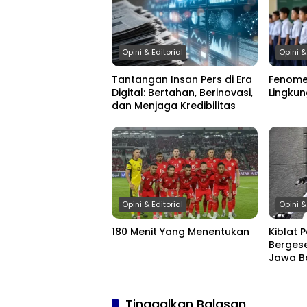
Opini & Editorial
Opini &
Tantangan Insan Pers di Era
Fenome
Digital: Bertahan, Berinovasi,
Lingku
dan Menjaga Kredibilitas
Opini & Editorial
Opini &
180 Menit Yang Menentukan
Kiblat P
Bergese
Jawa B
Tinggalkan Balasan