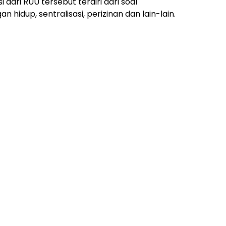
i dari RUU tersebut terdiri dari soal
an hidup, sentralisasi, perizinan dan lain-lain.