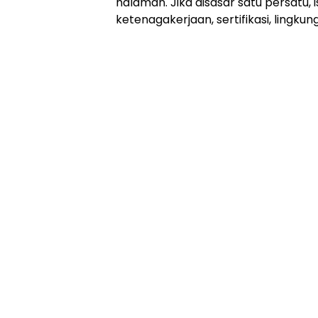
halaman. Jika disasar satu persatu, is
ketenagakerjaan, sertifikasi, lingkung