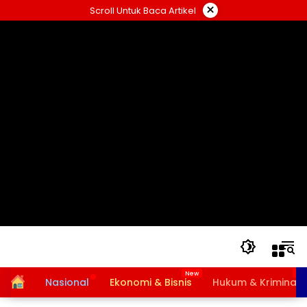
Langsung
×
Scroll Untuk Baca Artikel
ke
konten
Home
Nasional
Ekonomi & Bisnis
Hukum & Kriminal