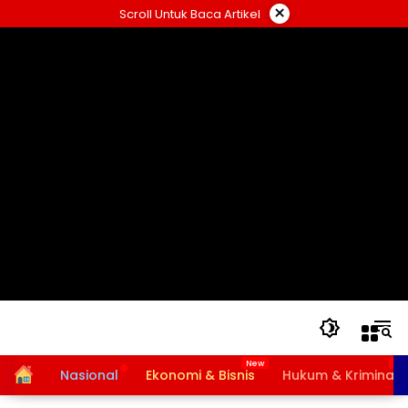
Langsung
×
Scroll Untuk Baca Artikel
ke
konten
Home
Nasional
Ekonomi & Bisnis
Hukum & Kriminal