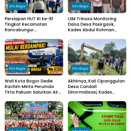
Info Bogor
Info Bogor
Persiapan HUT RI ke-81
LSM Trinusa Monitoring
Tingkat Kecamatan
Dana Desa Pasirgaok,
Rancabungur
Kades Abdul Rohman
Dimatangkan di Desa
Tegaskan Komitmen
Cimulang, Libatkan Seluruh
Transparansi Pengelolaan
Elemen Masyarakat
Anggaran
Info Bogor
Info Bogor
Wali Kota Bogor Dedie
Akhirnya, Kali Cipanggulan
Rachim Minta Perumda
Desa Candali
Tirta Pakuan Salurkan Air
Dinormalisasi, Kades
Bersih bagi Warga
Ucapkan Terima Kasih
Terdampak Kekeringan
kepada Bupati Bogor