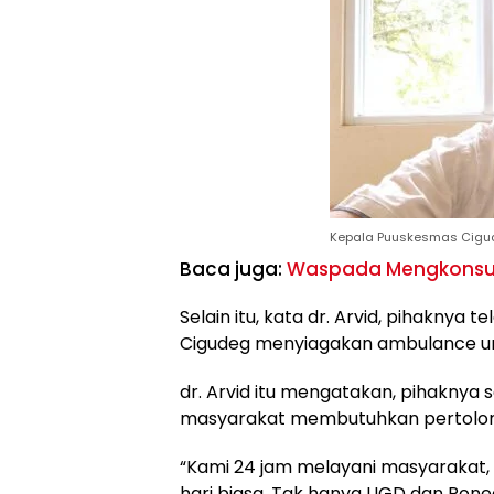
Kepala Puuskesmas Cigud
Baca juga:
Waspada Mengkonsum
Selain itu, kata dr. Arvid, pihakny
Cigudeg menyiagakan ambulance u
dr. Arvid itu mengatakan, pihaknya 
masyarakat membutuhkan pertolo
“Kami 24 jam melayani masyarakat, t
hari biasa. Tak hanya UGD dan Pon