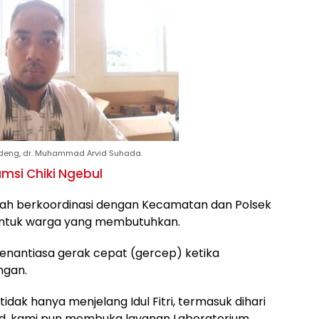
eng, dr. Muhammad Arvid Suhada.
si Chiki Ngebul
a telah berkoordinasi dengan Kecamatan dan Polsek
ntuk warga yang membutuhkan.
senantiasa gerak cepat (gercep) ketika
ngan.
idak hanya menjelang Idul Fitri, termasuk dihari
ed, kami pun membuka layanan Laboratorium