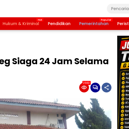
Hukum & Kriminal
Pendidikan
Pemerintahan
Peris
eg Siaga 24 Jam Selama
2660