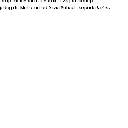
i tetap melayani masyarakat 24 jam setiap
Cigudeg dr. Muhammad Arvid Suhada kepada
Kobra