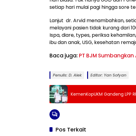
setiap hari mulai pagi hingga sore t
Lanjut dr. Arvid menambahkan, set
melayani pasien tidak kurang dari 1
Ispa, diare, types, periksa kehamila
ibu dan anak, USG, kesehatan remaja 
Baca juga:
PT BJM Sumbangkan 
Penulis: D. Alek
Editor: Yan Sofyan
KemenKopUKM Gandeng LPP RR
Pos Terkait