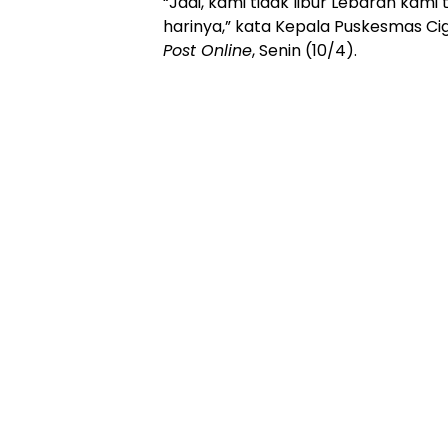
“Jadi, kami tidak libur Lebaran kam
harinya,” kata Kepala Puskesmas 
Post Online
, Senin (10/4).