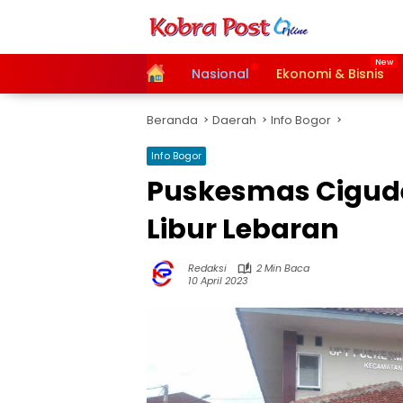
Langsung
ke
konten
Home
Nasional
Ekonomi & Bisnis
Beranda
Daerah
Info Bogor
Info Bogor
Puskesmas Cigud
Libur Lebaran
Redaksi
2 Min Baca
10 April 2023