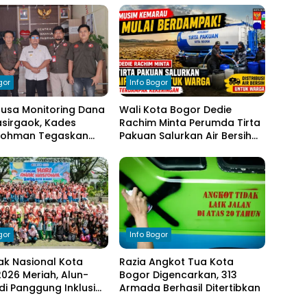
gor
Info Bogor
nusa Monitoring Dana
Wali Kota Bogor Dedie
sirgaok, Kades
Rachim Minta Perumda Tirta
Rohman Tegaskan
Pakuan Salurkan Air Bersih
en Transparansi
bagi Warga Terdampak
olaan Anggaran
Kekeringan
gor
Info Bogor
ak Nasional Kota
Razia Angkot Tua Kota
026 Meriah, Alun-
Bogor Digencarkan, 313
di Panggung Inklusi
Armada Berhasil Ditertibkan