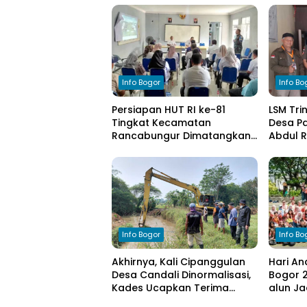
Info Bogor
Info Bo
Persiapan HUT RI ke-81
LSM Tri
Tingkat Kecamatan
Desa Pa
Rancabungur Dimatangkan
Abdul 
di Desa Cimulang, Libatkan
Komitm
Seluruh Elemen Masyarakat
Pengel
Info Bogor
Info Bo
Akhirnya, Kali Cipanggulan
Hari An
Desa Candali Dinormalisasi,
Bogor 2
Kades Ucapkan Terima
alun Ja
Kasih kepada Bupati Bogor
Anak