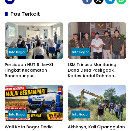
Pos Terkait
Info Bogor
Info Bogor
Persiapan HUT RI ke-81
LSM Trinusa Monitoring
Tingkat Kecamatan
Dana Desa Pasirgaok,
Rancabungur
Kades Abdul Rohman
Dimatangkan di Desa
Tegaskan Komitmen
Cimulang, Libatkan Seluruh
Transparansi Pengelolaan
Elemen Masyarakat
Anggaran
Info Bogor
Info Bogor
Wali Kota Bogor Dedie
Akhirnya, Kali Cipanggulan