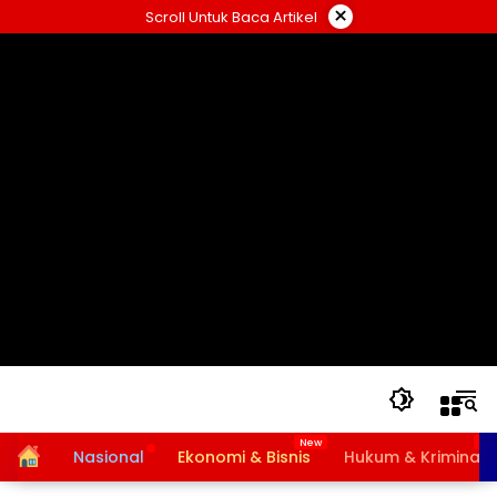
Langsung
×
Scroll Untuk Baca Artikel
ke
konten
Home
Nasional
Ekonomi & Bisnis
Hukum & Kriminal