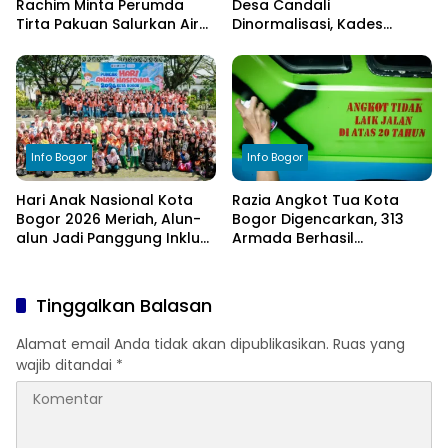
Rachim Minta Perumda
Desa Candali
Tirta Pakuan Salurkan Air
Dinormalisasi, Kades
Bersih bagi Warga
Ucapkan Terima Kasih
Terdampak Kekeringan
kepada Bupati Bogor
Info Bogor
Info Bogor
Hari Anak Nasional Kota
Razia Angkot Tua Kota
Bogor 2026 Meriah, Alun-
Bogor Digencarkan, 313
alun Jadi Panggung Inklusi
Armada Berhasil
Anak
Ditertibkan
Tinggalkan Balasan
Alamat email Anda tidak akan dipublikasikan.
Ruas yang
wajib ditandai
*