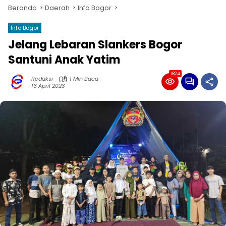
Beranda
Daerah
Info Bogor
Info Bogor
Jelang Lebaran Slankers Bogor
Santuni Anak Yatim
1824
Redaksi
1 Min Baca
16 April 2023