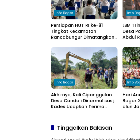
Info Bogor
Info Bo
Persiapan HUT RI ke-81
LSM Tri
Tingkat Kecamatan
Desa Pa
Rancabungur Dimatangkan
Abdul 
di Desa Cimulang, Libatkan
Komitm
Seluruh Elemen Masyarakat
Pengel
Info Bogor
Info Bo
Akhirnya, Kali Cipanggulan
Hari An
Desa Candali Dinormalisasi,
Bogor 2
Kades Ucapkan Terima
alun Ja
Kasih kepada Bupati Bogor
Anak
Tinggalkan Balasan
Alamat email Anda tidak akan dipublikasi