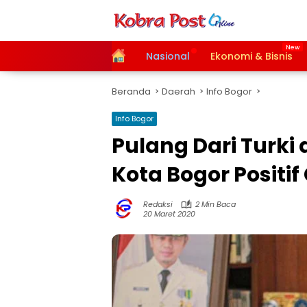
Langsung
ke
konten
Home
Nasional
Ekonomi & Bisnis
Beranda
Daerah
Info Bogor
Info Bogor
Pulang Dari Turki 
Kota Bogor Positif
Redaksi
2 Min Baca
20 Maret 2020