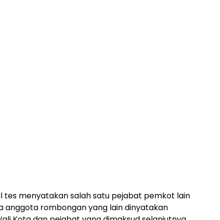
hasil tes menyatakan salah satu pejabat pemkot lain
iga anggota rombongan yang lain dinyatakan
 Wali Kota dan pejabat yang dimaksud selanjutnya