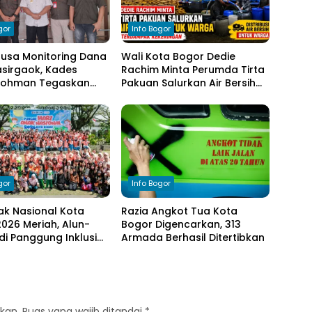
gor
Info Bogor
nusa Monitoring Dana
Wali Kota Bogor Dedie
sirgaok, Kades
Rachim Minta Perumda Tirta
Rohman Tegaskan
Pakuan Salurkan Air Bersih
en Transparansi
bagi Warga Terdampak
olaan Anggaran
Kekeringan
gor
Info Bogor
ak Nasional Kota
Razia Angkot Tua Kota
026 Meriah, Alun-
Bogor Digencarkan, 313
di Panggung Inklusi
Armada Berhasil Ditertibkan
kan.
Ruas yang wajib ditandai
*