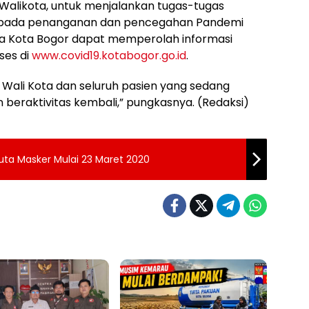
 Walikota, untuk menjalankan tugas-tugas
s pada penanganan dan pencegahan Pandemi
arga Kota Bogor dapat memperolah informasi
ses di
www.covid19.kotabogor.go.id
.
ali Kota dan seluruh pasien yang sedang
n beraktivitas kembali,” pungkasnya. (Redaksi)
uta Masker Mulai 23 Maret 2020