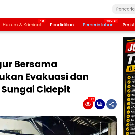
Hukum & Kriminal
Pendidikan
Pemerintahan
Peris
gur Bersama
ukan Evakuasi dan
Sungai Cidepit
492