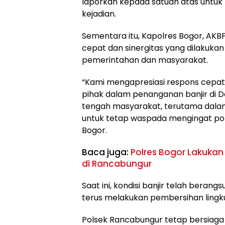
laporkan kepada satuan atas untuk ti
kejadian.
Sementara itu, Kapolres Bogor, AKB
cepat dan sinergitas yang dilakuka
pemerintahan dan masyarakat.
“Kami mengapresiasi respons cepa
pihak dalam penanganan banjir di Des
tengah masyarakat, terutama dalam
untuk tetap waspada mengingat pote
Bogor.
Baca juga:
Polres Bogor Lakukan
di Rancabungur
Saat ini, kondisi banjir telah bera
terus melakukan pembersihan lingk
Polsek Rancabungur tetap bersiaga 