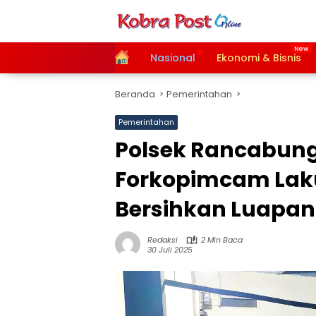
Langsung
ke
konten
Home
Nasional
Ekonomi & Bisnis
Beranda
Pemerintahan
Pemerintahan
Polsek Rancabun
Forkopimcam Lak
Bersihkan Luapan 
Redaksi
2 Min Baca
30 Juli 2025