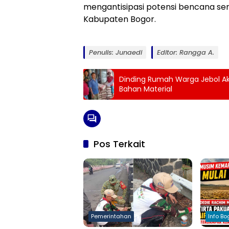
mengantisipasi potensi bencana seru
Kabupaten Bogor.
Penulis: Junaedi
Editor: Rangga A.
Dinding Rumah Warga Jebol Ak
Bahan Material
Pos Terkait
Pemerintahan
Info Bo