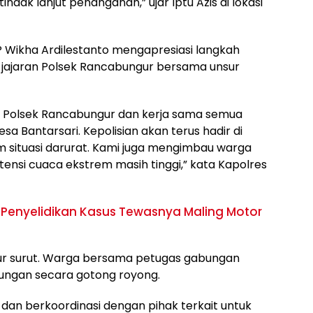
ndak lanjut penanganan,” ujar Iptu Azis di lokasi
P Wikha Ardilestanto mengapresiasi langkah
n jajaran Polsek Rancabungur bersama unsur
t Polsek Rancabungur dan kerja sama semua
a Bantarsari. Kepolisian akan terus hadir di
 situasi darurat. Kami juga mengimbau warga
nsi cuaca ekstrem masih tinggi,” kata Kapolres
 Penyelidikan Kasus Tewasnya Maling Motor
ngsur surut. Warga bersama petugas gabungan
ungan secara gotong royong.
dan berkoordinasi dengan pihak terkait untuk