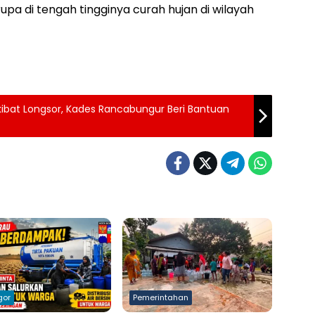
pa di tengah tingginya curah hujan di wilayah
ibat Longsor, Kades Rancabungur Beri Bantuan
gor
Pemerintahan