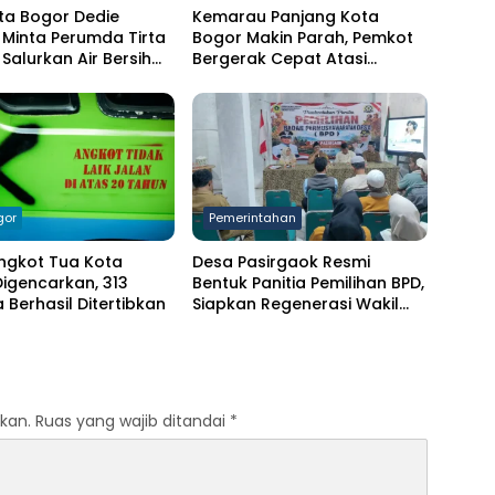
ta Bogor Dedie
Kemarau Panjang Kota
Minta Perumda Tirta
Bogor Makin Parah, Pemkot
Salurkan Air Bersih
Bergerak Cepat Atasi
arga Terdampak
Kekeringan
ngan
gor
Pemerintahan
ngkot Tua Kota
Desa Pasirgaok Resmi
igencarkan, 313
Bentuk Panitia Pemilihan BPD,
Berhasil Ditertibkan
Siapkan Regenerasi Wakil
Masyarakat untuk Masa
Jabatan 8 Tahun
kan.
Ruas yang wajib ditandai
*