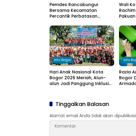
Pemdes Rancabungur
Wali Ko
Bersama Kecamatan
Rachim 
Percantik Perbatasan
Pakuan 
Ciampea, Cat Pagar Merah
bagi W
Putih Sambut HUT RI ke-81
Kekeri
Info Bogor
Info Bo
Hari Anak Nasional Kota
Razia A
Bogor 2026 Meriah, Alun-
Bogor D
alun Jadi Panggung Inklusi
Armada 
Anak
Tinggalkan Balasan
Alamat email Anda tidak akan dipublikasi