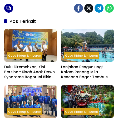
Pos Terkait
Gaya Hidup & Hiburan
Gaya Hidup & Hiburan
Dulu Diremehkan, Kini
Lonjakan Pengunjung!
Bersinar: Kisah Anak Down
Kolam Renang Mila
Syndrome Bogor Ini Bikin
Kencana Bogor Tembus
Haru
500 Orang per Hari di Libur
Lebaran
Gaya Hidup & Hiburan
Gaya Hidup & Hiburan