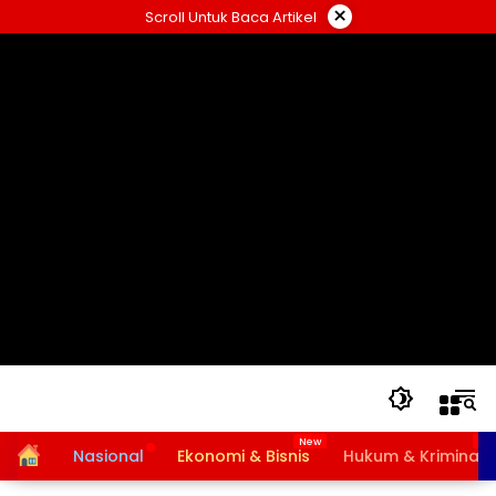
Langsung
×
Scroll Untuk Baca Artikel
ke
konten
Home
Nasional
Ekonomi & Bisnis
Hukum & Kriminal