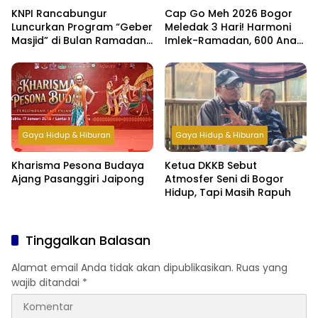
KNPI Rancabungur
Cap Go Meh 2026 Bogor
Luncurkan Program “Geber
Meledak 3 Hari! Harmoni
Masjid” di Bulan Ramadan,
Imlek-Ramadan, 600 Anak
Bangun Kepedulian dan
Yatim & Difabel Ikut Bukber
Kebersamaan Pemuda
Gaya Hidup & Hiburan
Gaya Hidup & Hiburan
Kharisma Pesona Budaya
Ketua DKKB Sebut
Ajang Pasanggiri Jaipong
Atmosfer Seni di Bogor
Hidup, Tapi Masih Rapuh
Tinggalkan Balasan
Alamat email Anda tidak akan dipublikasikan.
Ruas yang
wajib ditandai
*