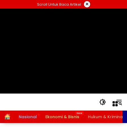
Langsung
×
Scroll Untuk Baca Artikel
ke
konten
Home
Nasional
Ekonomi & Bisnis
Hukum & Kriminal