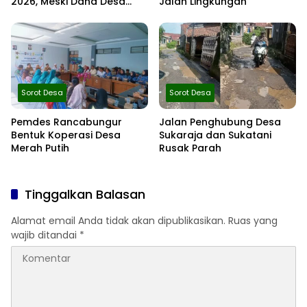
2026, Meski Dana Desa
Jalan Lingkungan
Berkurang Infrastruktur
Tetap Dibangun
Sorot Desa
Sorot Desa
Pemdes Rancabungur
Jalan Penghubung Desa
Bentuk Koperasi Desa
Sukaraja dan Sukatani
Merah Putih
Rusak Parah
Tinggalkan Balasan
Alamat email Anda tidak akan dipublikasikan.
Ruas yang
wajib ditandai
*