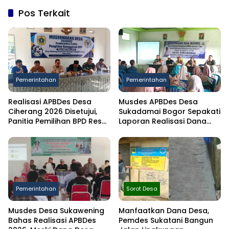
Pos Terkait
Pemerintahan
Pemerintahan
Realisasi APBDes Desa
Musdes APBDes Desa
Ciherang 2026 Disetujui,
Sukadamai Bogor Sepakati
Panitia Pemilihan BPD Resmi
Laporan Realisasi Dana
Dibentuk
Desa Semester I 2026
Pemerintahan
Sorot Desa
Musdes Desa Sukawening
Manfaatkan Dana Desa,
Bahas Realisasi APBDes
Pemdes Sukatani Bangun