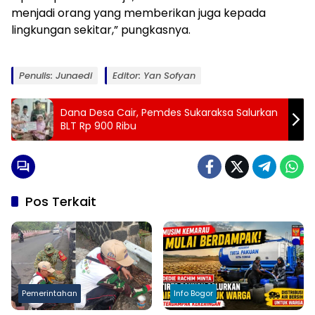
menjadi orang yang memberikan juga kepada
lingkungan sekitar,” pungkasnya.
Penulis: Junaedi
Editor: Yan Sofyan
Dana Desa Cair, Pemdes Sukaraksa Salurkan
BLT Rp 900 Ribu
Pos Terkait
Pemerintahan
Info Bogor