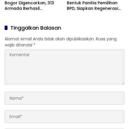
Bogor Digencarkan, 313
Bentuk Panitia Pemilihan
Armada Berhasil
BPD, Siapkan Regenerasi
Ditertibkan
Wakil Masyarakat untuk
Masa Jabatan 8 Tahun
Tinggalkan Balasan
Alamat email Anda tidak akan dipublikasikan.
Ruas yang
wajib ditandai
*