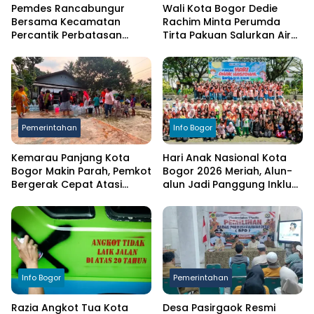
Pemdes Rancabungur
Wali Kota Bogor Dedie
Bersama Kecamatan
Rachim Minta Perumda
Percantik Perbatasan
Tirta Pakuan Salurkan Air
Ciampea, Cat Pagar Merah
Bersih bagi Warga
Putih Sambut HUT RI ke-81
Terdampak Kekeringan
Pemerintahan
Info Bogor
Kemarau Panjang Kota
Hari Anak Nasional Kota
Bogor Makin Parah, Pemkot
Bogor 2026 Meriah, Alun-
Bergerak Cepat Atasi
alun Jadi Panggung Inklusi
Kekeringan
Anak
Info Bogor
Pemerintahan
Razia Angkot Tua Kota
Desa Pasirgaok Resmi