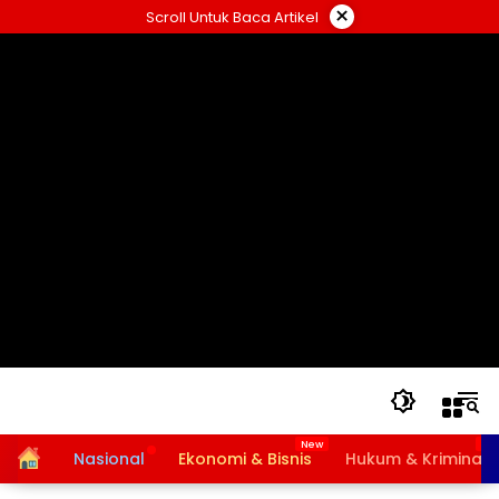
Langsung
×
Scroll Untuk Baca Artikel
ke
konten
Home
Nasional
Ekonomi & Bisnis
Hukum & Kriminal