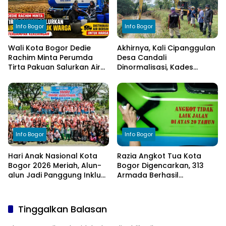
Info Bogor
Info Bogor
Wali Kota Bogor Dedie
Akhirnya, Kali Cipanggulan
Rachim Minta Perumda
Desa Candali
Tirta Pakuan Salurkan Air
Dinormalisasi, Kades
Bersih bagi Warga
Ucapkan Terima Kasih
Terdampak Kekeringan
kepada Bupati Bogor
Info Bogor
Info Bogor
Hari Anak Nasional Kota
Razia Angkot Tua Kota
Bogor 2026 Meriah, Alun-
Bogor Digencarkan, 313
alun Jadi Panggung Inklusi
Armada Berhasil
Anak
Ditertibkan
Tinggalkan Balasan