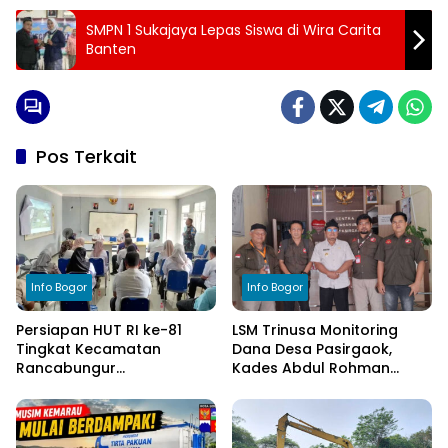
SMPN 1 Sukajaya Lepas Siswa di Wira Carita
Banten
Pos Terkait
Info Bogor
Info Bogor
Persiapan HUT RI ke-81
LSM Trinusa Monitoring
Tingkat Kecamatan
Dana Desa Pasirgaok,
Rancabungur
Kades Abdul Rohman
Dimatangkan di Desa
Tegaskan Komitmen
Cimulang, Libatkan Seluruh
Transparansi Pengelolaan
Elemen Masyarakat
Anggaran