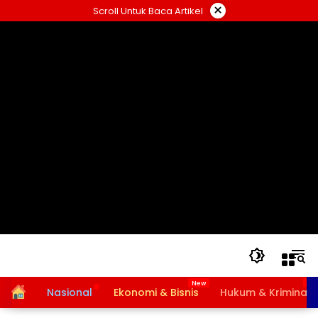
Langsung
×
Scroll Untuk Baca Artikel
ke
konten
Home
Nasional
Ekonomi & Bisnis
Hukum & Kriminal