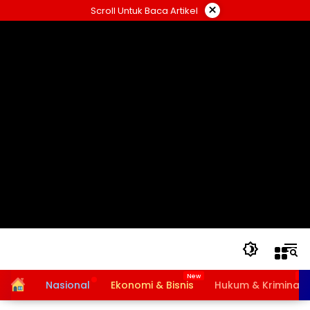
Langsung
×
Scroll Untuk Baca Artikel
ke
konten
Home
Nasional
Ekonomi & Bisnis
Hukum & Kriminal