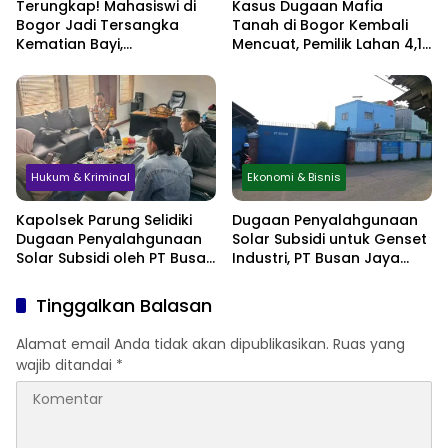
Terungkap! Mahasiswi di
Kasus Dugaan Mafia
Bogor Jadi Tersangka
Tanah di Bogor Kembali
Kematian Bayi,
Mencuat, Pemilik Lahan 4,1
Sembunyikan Kehamilan
Hektare Minta
hingga Simpan Jasad di
Perlindungan Hukum
Lemari
Hukum & Kriminal
Ekonomi & Bisnis
Kapolsek Parung Selidiki
Dugaan Penyalahgunaan
Dugaan Penyalahgunaan
Solar Subsidi untuk Genset
Solar Subsidi oleh PT Busan
Industri, PT Busan Jaya
Jaya Sukses
Sukses Akui Pembelian 60
Liter BBM
Tinggalkan Balasan
Alamat email Anda tidak akan dipublikasikan.
Ruas yang
wajib ditandai
*