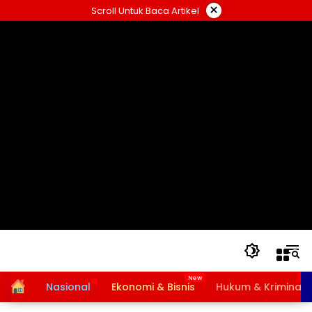
Langsung
×
Scroll Untuk Baca Artikel
ke
konten
Home
Nasional
Ekonomi & Bisnis
Hukum & Kriminal