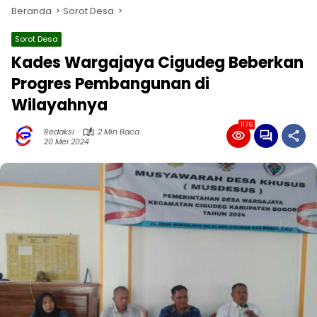
Beranda
Sorot Desa
Sorot Desa
Kades Wargajaya Cigudeg Beberkan
Progres Pembangunan di
Wilayahnya
1176
Redaksi
2 Min Baca
20 Mei 2024