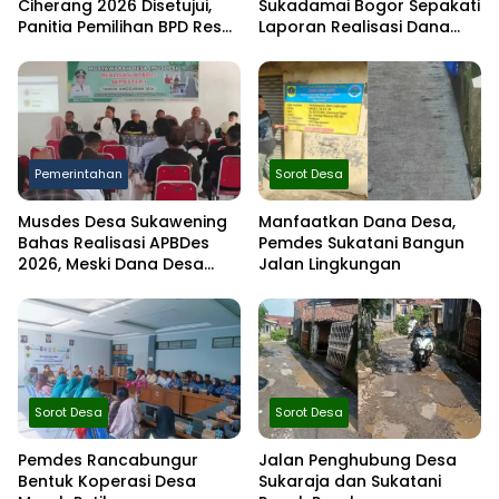
Ciherang 2026 Disetujui,
Sukadamai Bogor Sepakati
Panitia Pemilihan BPD Resmi
Laporan Realisasi Dana
Dibentuk
Desa Semester I 2026
Pemerintahan
Sorot Desa
Musdes Desa Sukawening
Manfaatkan Dana Desa,
Bahas Realisasi APBDes
Pemdes Sukatani Bangun
2026, Meski Dana Desa
Jalan Lingkungan
Berkurang Infrastruktur
Tetap Dibangun
Sorot Desa
Sorot Desa
Pemdes Rancabungur
Jalan Penghubung Desa
Bentuk Koperasi Desa
Sukaraja dan Sukatani