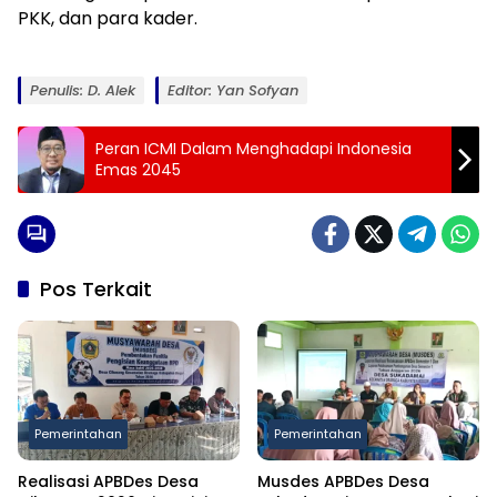
PKK, dan para kader.
Penulis: D. Alek
Editor: Yan Sofyan
Peran ICMI Dalam Menghadapi Indonesia
Emas 2045
Pos Terkait
Pemerintahan
Pemerintahan
Realisasi APBDes Desa
Musdes APBDes Desa