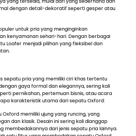
ya yang tersedia, mulai dari yang sederhana dan
rmal dengan detail-dekoratif seperti gesper atau
populer untuk pria yang menginginkan
dan kenyamanan sehari-hari. Dengan berbagai
u Loafer menjadi pilihan yang fleksibel dan
tan.
s sepatu pria yang memiliki ciri khas tertentu
 dengan gaya formal dan elegannya, sering kali
perti pernikahan, pertemuan bisnis, atau acara
rapa karakteristik utama dari sepatu Oxford:
u Oxford memiliki ujung yang runcing, yang
n dan klasik. Desain ini sering kali dianggap
ang membedakannya dari jenis sepatu pria lainnya.
alah satu fitur yang membedakan sepatu Oxford