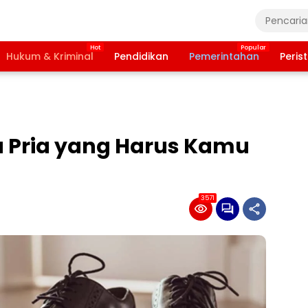
Hukum & Kriminal
Pendidikan
Pemerintahan
Peris
u Pria yang Harus Kamu
3571